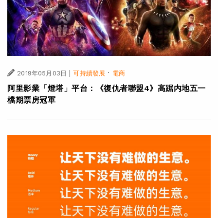
|
·
2019年05月03日
可持續發展
電商
阿里影業「燈塔」平台：《復仇者聯盟4》高踞内地五一
檔期票房冠軍