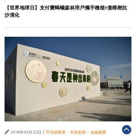
【世界地球日】支付寶螞蟻森林用戶攜手種植1億棵樹抗
沙漠化
|
·
·
2019年04月22日
可持續發展
科技創新
金融服務