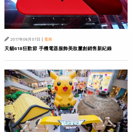
|
2017年06月07日
電商
天貓618狂歡節 手機電器服飾美妝屢創銷售新紀錄