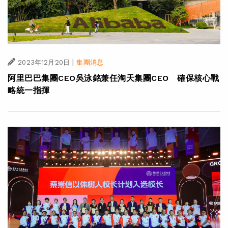
|
2023年12月20日
集團消息
阿里巴巴集團CEO吳泳銘兼任淘天集團CEO 確保核心戰
略統一指揮