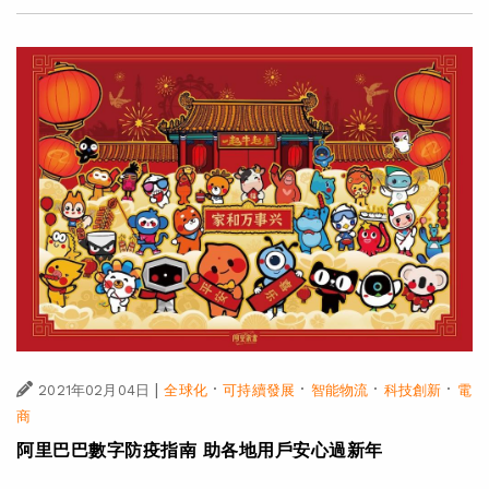
|
·
·
·
·
2021年02月04日
全球化
可持續發展
智能物流
科技創新
電
商
阿里巴巴數字防疫指南 助各地用戶安心過新年