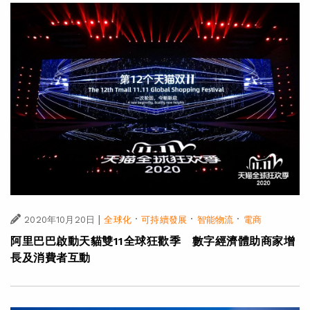
|
·
·
·
2020年10月20日
全球化
可持續發展
智能物流
電商
阿里巴巴啟動天貓雙11全球狂歡季 數字經濟體助商家增
長及消費者互動