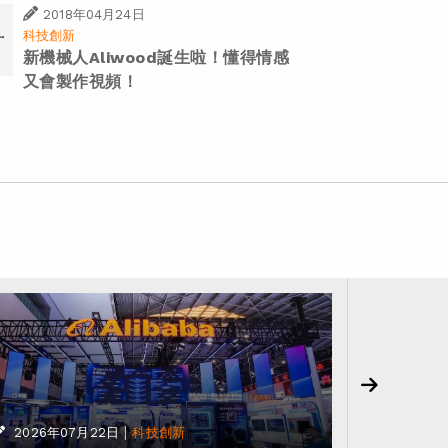
2018年04月24日
科技創新
新機械人Aliwood誕生啦！懂得情感
又會製作視頻！
2026年
基於阿里 
|
2026年07月22日
科技創新