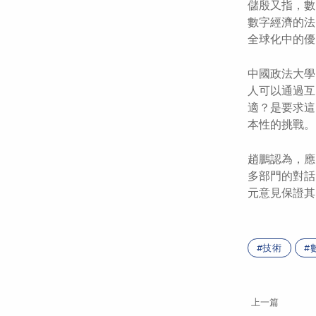
儲殷又指，數
數字經濟的法
全球化中的優
中國政法大學
人可以通過互
適？是要求這
本性的挑戰。
趙鵬認為，應
多部門的對話
元意見保證其
技術
上一篇