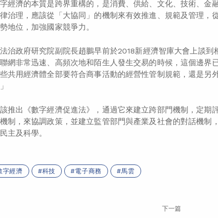
字經濟的本質是跨界重構的，是消費、供給、文化、技術、金
律治理，應該從「大協同」的機制來有效推進、規範及管理，
勢地位，加強國家競爭力。
法治政府研究院副院長趙鵬早前於2018新經濟智庫大會上談
聯網非常迅速、高頻次地和陌生人發生交易的時候，這個邊界
些共用經濟體全部要符合商事活動的經營性管制規範，還是另
」
該推出《數字經濟促進法》，通過它來建立跨部門機制，定期
機制，來協調政策，並建立監管部門與產業及社會的對話機制
民主及科學。
數字經濟
科技
電子商務
馬雲
下一篇