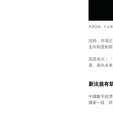
馬雲認為，大企業
現時，市場正
走向制度創新
馬雲表示︰「
展、面向未來
新法規有
中國數字經濟
國家一樣，研