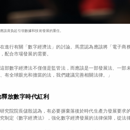
應該肩負起引領數據和技術發展的重任。
在進行有關「數字經濟法」的討論。馬雲認為應該將「電子商
，配合市場發展的需要。
這部數字經濟法不僅僅是監管法，而應該是一部發展法、一部
、有全球眼光和擔當的法，我們建議完善相關法律。」
助釋放數字時代紅利
研究院院長儲殷認為，有必要摒棄落後於時代生產力發展要求
究制定《數字經濟法》，強化數字經濟發展的法律保障，從法