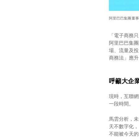
阿里巴巴集團董事
「電子商務只
阿里巴巴集團
場、流量及投
商務法」應升
呼籲大企
現時，互聯網
一段時間。
馬雲分析，未
天不數字化，
不能被今天的