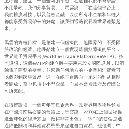
上呼籲，建立「一個全新的平台，在這裡我們不會辯論、
不用爭執，我們分享貿易。」馬雲說：「在這個平台上，
我們推廣科技，以及普惠金融，以便所有小企業和年輕人
都能享受貿易帶來的好處，讓我們通過貿易將世界連繫起
來。」
馬雲的終極目標，是創建一個虛擬的、無國界的、不受限
於政治的經濟。他呼籲建立一個實現這個無障礙的平台，
世界電子貿易平台(World e-Trade Platform●eWTP)。按
照設想，這個eWTP的建立將主要用來設立國際規則，以消
除電子商務的壁壘，並幫助任何地方的小企業和消費者可
以參與到跨境貿易。這一在線平台將向一系列的利益相關
者開放，當中包括中小型企業，而且不會被政府及跨國公
司所支配。
在博鰲論壇，一個每年雲集企業界、政府界與學術界領袖
在中國海南島召開的會議上，馬雲說，WTO在上個世紀促
進全球化的經濟方面「做得非常出色」。WTO的使命是通
過降低關稅和其他貿易壁壘來促進自由貿易。他強調，中