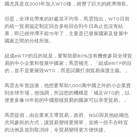
國尤其是在2001年加入WTO後，經歷了巨大的經濟增長。
但是，全球化帶來的好處並不均等，馬雲指出，WTO目前
的統一貿易協定制定回合多哈回合到今日為止也沒有結
果，即已經停滯不前15年了，主要是已發展國家及發展中
國家之間的分歧所致。
組成eWTP的目的就是，要幫助那80%沒有機會參與全球貿
易的中小企業和發展中國家；馬雲補充，「組成eWTP的目
的，並不是要摧毀WTO，而是試圖打倒貿易保護主義。」
馬雲去年曾說過，他想要幫助1,000萬中國之外的小企業賣
到全球市場，他強調，所設想的機構是「補足WTO的，以
便更多像15年前的中國那樣貧窮的國家可以享受貿易。」
馬雲提倡，由企業來主導貿易，政府、NGO與其他組織也
共同參與的方式，讓貿易變得更簡單，並將一些不合時宜
的法例及規則取消掉，令貿易變得更方便快捷。