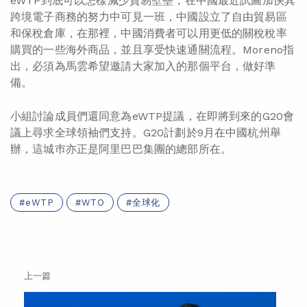
eWTP到底可以怎樣減少貿易壁壘，在中國最近試圖加快其
跨境電子商務的努力中可見一班，中國設立了自由貿易區
和保稅倉庫，在那裡，中國消費者可以用更低的關稅稅率
購買的一些海外商品，並且享受快速通關流程。Moreno指
出，必須為馬雲希望邀請大家加入的那個平台，做好準
備。
小組討論成員們還同意為eWTP提議，在即將到來的G20會
議上尋求全球領袖們支持。G20計劃於9月在中國杭州舉
辦，這城巿亦正是阿里巴巴集團的總部所在。
eWTP
WTO
全球化
上一篇