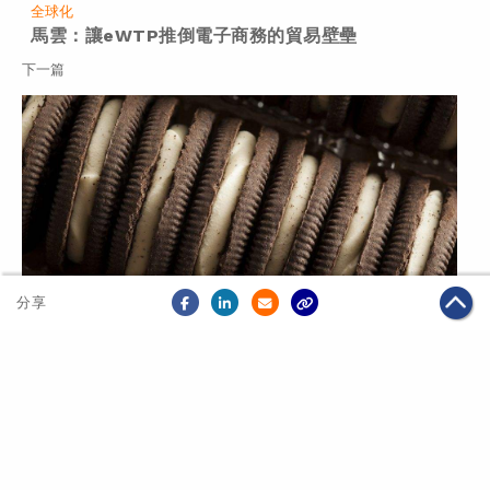
全球化
馬雲：讓eWTP推倒電子商務的貿易壁壘
下一篇
分享
2016年04月07日
全球化
億滋聯合手阿里 在中國擴大銷售零食渠道