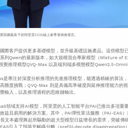
業部總裁袁千於阿里雲2025線上春季發佈會發言。
國際客戶提供更多基礎模型，並升級基礎設施產品。這些模型
列Qwen的最新版本，如大規模混合專家模型（Mixture of Expe
、視覺推理模型QVQ-Max 以及端到端多模態模型Qwen2.5-Omni
Plus是專注於深度分析推理的先進推理模型，能透過精確的算
高難度挑戰；QVQ-Max 則是具備高準確度與延伸推理能力
覺輸入，以及推理過程的思維鏈輸出。
aaS領域支持AI模型，阿里雲的人工智能平台PAI已推出多項重
效益且易用的解決方案。其中，PAI彈性算法服務（PAI-EA
超長文本處理興起所驅動的超大型模型日益增長的需求，突破傳
EAS引入了預填充解碼分離（prefill-decode disaggregat