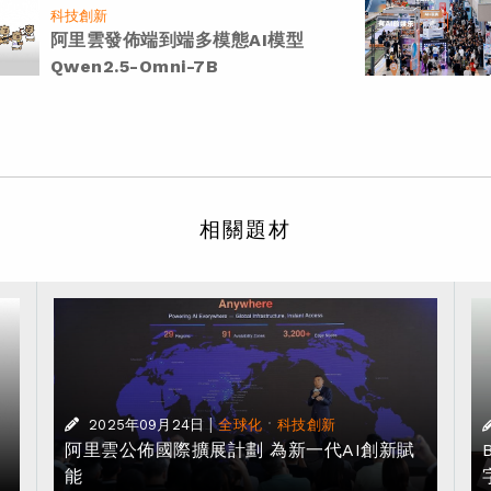
科技創新
阿里雲發佈端到端多模態AI模型
Qwen2.5-Omni-7B
相關題材
|
·
2025年09月24日
全球化
科技創新
阿里雲公佈國際擴展計劃 為新一代AI創新賦
能