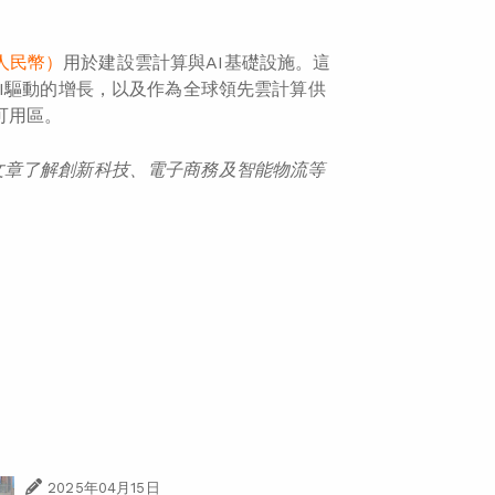
億人民幣）
用於建設雲計算與AI基礎設施。這
I驅動的增長，以及作為全球領先雲計算供
可用區。
文章了解創新科技、電子商務及智能物流等
2025年04月15日