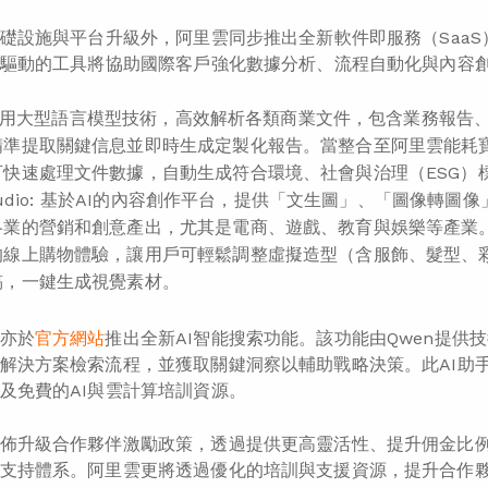
基礎設施與平台升級外，阿里雲同步推出全新軟件即服務（SaaS
I驅動的工具將協助國際客戶強化數據分析、流程自動化與內容
c: 運用大型語言模型技術，高效解析各類商業文件，包含業務報
準提取關鍵信息並即時生成定製化報告。當整合至阿里雲能耗寶（En
可快速處理文件數據，自動生成符合環境、社會與治理（ESG）
 Studio: 基於AI的內容創作平台，提供「文生圖」、「圖像
業的營銷和創意產出，尤其是電商、遊戲、教育與娛樂等產業。以電商
的線上購物體驗，讓用戶可輕鬆調整虛擬造型（含服飾、髮型、
稿，一鍵生成視覺素材。
亦於
官方網站
推出全新AI智能搜索功能。該功能由Qwen提供
解決方案檢索流程，並獲取關鍵洞察以輔助戰略決策。此AI助
及免費的AI與雲計算培訓資源。
佈升級合作夥伴激勵政策，透過提供更高靈活性、提升佣金比
支持體系。阿里雲更將透過優化的培訓與支援資源，提升合作