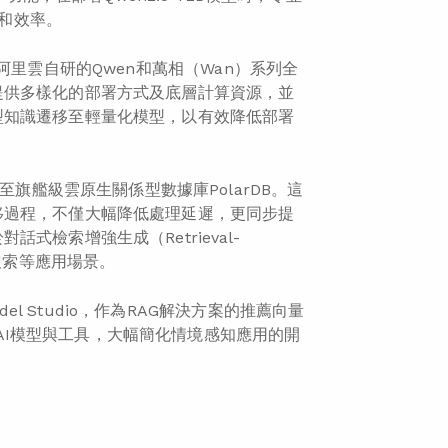
性和效率。
包含阿里雲自研的Qwen和萬相（Wan）系列全
提供多樣化的部署方式及底層計算資源，並
型知識遷移至輕量化模型，以有效降低部署
至旗艦級雲原生關係型數據庫PolarDB。這
移過程，不僅大幅降低處理延遲，更同步提
檢索增強生成（Retrieval-
似度搜索等應用場景。
el Studio，作為RAG解決方案的推薦向量
的AI模型與工具，大幅簡化情境感知應用的開