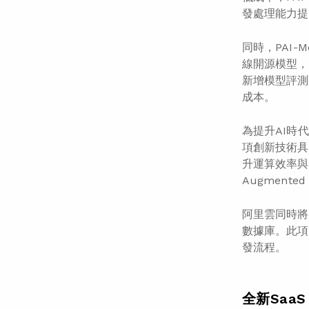
發處理能力提
同時，PAI-
線開源模型，
新增模型評測
成本。
為提升AI時
項創新技術具
升運算效率與
Augment
阿里雲同時將其
數據庫。此項
發流程。
全新Saa