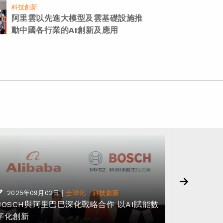
科技創新
阿里雲以先進大模型及雲基礎設施推
動中國各行業的AI創新及應用
|
·
2025年09月02日
全球化
科技創新
2025年
BOSCH與阿里巴巴深化戰略合作 以AI賦能數
阿里雲成
字化創新
援其核心