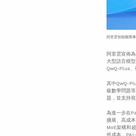
阿里雲智能國際事
阿里雲宣佈為
大型語言模型系
QwQ-Plus
其中QwQ-
級數學問題等
題，並支持視
為進一步在P
擴展、高成本
MoE架構和
低成本，PAI-