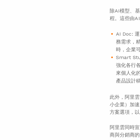
除AI模型、
程。這些由A
AI Do
務需求，精
時，企業
Smart
強化各行各
來個人化
產品設計
此外，阿里雲
小企業）加速
方案選項，以
阿里雲同時宣
商與分銷商的