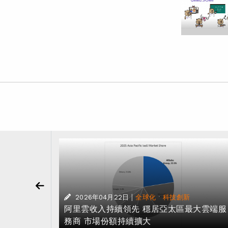
|
·
2026年04月22日
全球化
科技創新
作 助力企業
阿里雲收入持續領先 穩居亞太區最大雲端服
務商 市場份額持續擴大