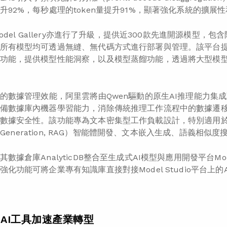
升92%，每秒處理的token量提升91%，顯著強化系統的擴展
Model Gallery亦進行了升級，提供近300款先進開源模型，
所有模型均可透過無縫、無代碼方式進行部署與管理。該平台
功能，提供模型性能洞察，以及模型蒸餾功能，透過將大型模
代的數據管理效能，阿里雲將由Qwen驅動的原生AI推理能力集成
備數據庫內機器學習能力，消除傳統推理工作流程中的數據遷
數據安全性。該功能專為文本密集型工作負載設計，特別適用於對話式
ed Generation, RAG）智能體開發、文本嵌入生成、語義相
數據倉庫AnalyticDB整合至生成式AI模型與應用開發平台Mod
強化功能可將企業專有知識庫直接對接Model Studio平台上
S AI工具加速產業轉型