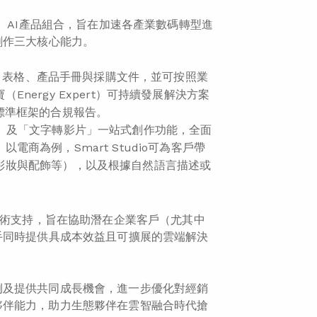
）AI產品組合，旨在加速各產業數碼轉型進
創作三大核心能力。
告、表格、產品手冊與採購文件，並可按照業
ergy Expert）可持續發展解決方案
標準框架的合規報告。
轉圖像」及「文字轉影片」一站式創作功能，全面
為例，Smart Studio可為客戶帶
彩妝與配飾等），以及根據自然語言描述或
技術支持，旨在協助潛在企業客戶（尤其中
手同時提供具成本效益且可擴展的雲端解決
例及提供共同成長機會，進一步優化對經銷
夥伴能力，助力生態夥伴在雲智融合時代搶