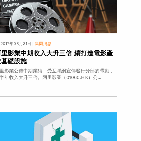
2017年08月31日
|
集團消息
阿里影業中期收入大升三倍 續打造電影產
業基礎設施
里影業公佈中期業績，受互聯網宣傳發行分部的帶動，
半年收入大升三倍。阿里影業（01060.HK）公...