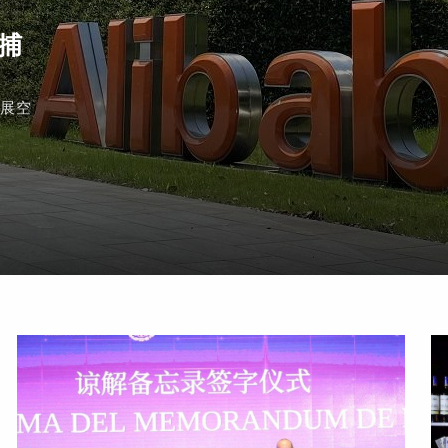
 捕
發展空