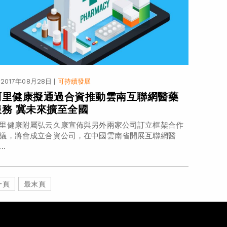
2017年08月28日
|
可持續發展
阿里健康擬通過合資推動雲南互聯網醫藥
服務 冀未來擴至全國
里健康附屬弘云久康宣佈與另外兩家公司訂立框架合作
議，將會成立合資公司，在中國雲南省開展互聯網醫
..
一頁
最末頁