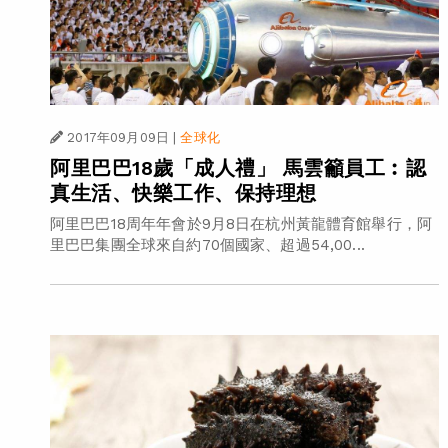
2017年09月09日
|
全球化
阿里巴巴18歲「成人禮」 馬雲籲員工︰認
真生活、快樂工作、保持理想
阿里巴巴18周年年會於9月8日在杭州黃龍體育館舉行，阿
里巴巴集團全球來自約70個國家、超過54,00...