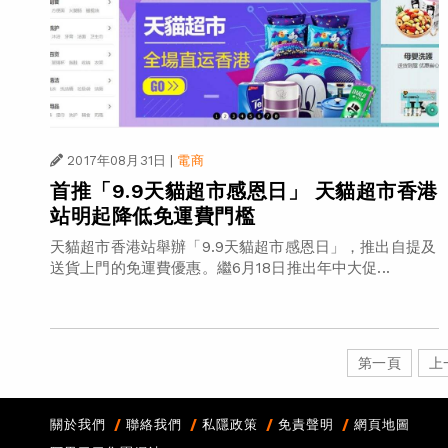
2017年08月31日
|
電商
首推「9.9天貓超市感恩日」 天貓超市香港
站明起降低免運費門檻
天貓超市香港站舉辦「9.9天貓超市感恩日」，推出自提及
送貨上門的免運費優惠。繼6月18日推出年中大促...
第一頁
上
關於我們
聯絡我們
私隱政策
免責聲明
網頁地圖