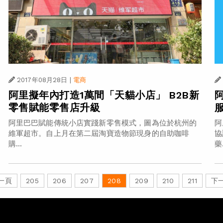
2017年08月28日
|
電商
阿里擬年內打造1萬間「天貓小店」 B2B新
零售賦能零售店升級
阿里巴巴賦能傳統小店實踐新零售模式，圖為位於杭州的
阿
維軍超市。自上月在第二屆淘寶造物節現身的自助咖啡
協
購...
藥.
一頁
205
206
207
208
209
210
211
下