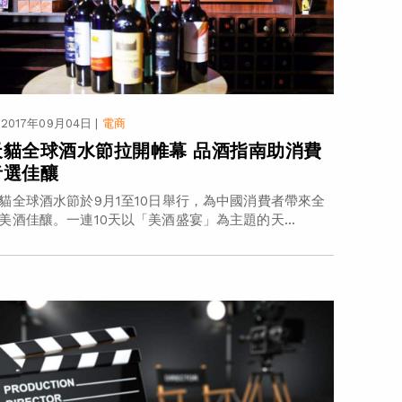
2017年09月04日
|
電商
天貓全球酒水節拉開帷幕 品酒指南助消費
者選佳釀
貓全球酒水節於9月1至10日舉行，為中國消費者帶來全
美酒佳釀。一連10天以「美酒盛宴」為主題的天...