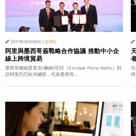
2017年09月06日
|
全球化
阿里與墨西哥簽戰略合作協議 推動中小企
線上跨境貿易
墨西哥總統恩里克•佩納•涅托（Enrique Pena Nieto）到
天
訪阿里巴巴杭州總部，代表墨西哥...
球