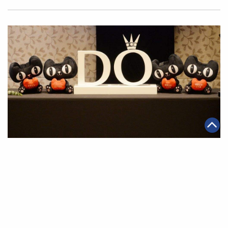
2017年12月15日
|
電商
潘多拉與天貓開展全方位新零售戰略 重磅新品線上登場
第一頁
上一頁
197
198
199
200
201