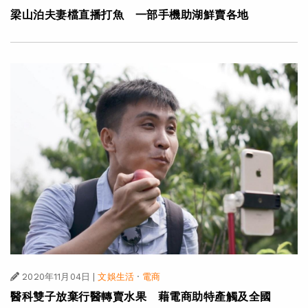
梁山泊夫妻檔直播打魚 一部手機助湖鮮賣各地
2020年11月04日
|
文娛生活
·
電商
醫科雙子放棄行醫轉賣水果 藉電商助特產觸及全國