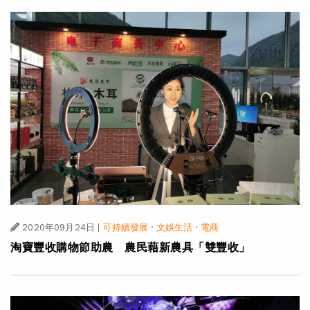
2020年09月24日
|
可持續發展
·
文娛生活
·
電商
淘寶豐收購物節助農 農民藉新農具「雙豐收」