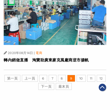
2020年08月14日
|
電商
轉內銷做直播 淘寶助廣東麥克風廠商逆市揚帆
第一頁
上一頁
6
7
8
9
10
11
12
下一頁
最末頁
關於我們
聯絡我們
私隱政策
免責聲明
網頁地圖
阿里巴巴集團網站