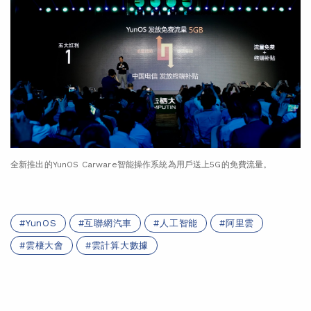
全新推出的YunOS Carware智能操作系統為用戶送上5G的免費流量。
YunOS
互聯網汽車
人工智能
阿里雲
雲棲大會
雲計算大數據