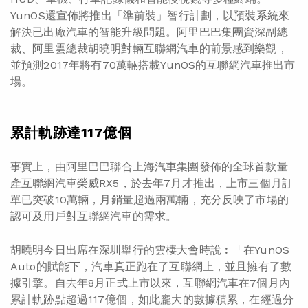
YunOS還宣佈將推出「準前裝」智行計劃，以預裝系統來
解決已出廠汽車的智能升級問題。阿里巴巴集團資深副總
裁、阿里雲總裁胡曉明對輛互聯網汽車的前景感到樂觀，
並預測2017年將有70萬輛搭載YunOS的互聯網汽車推出市
場。
累計軌跡達117億個
事實上，
由阿里巴巴聯合上海汽車集團發佈的全球首款量
產互聯網汽車榮威RX5
，於去年7月才推出，上市三個月訂
單已突破10萬輛，月銷量超過兩萬輛，充分反映了市場的
認可及用戶對互聯網汽車的需求。
胡曉明今日出席在深圳舉行的雲棲大會時說︰「在YunOS
Auto的賦能下，汽車真正跑在了互聯網上，並且擁有了數
據引擎。自去年8月正式上市以來，互聯網汽車在7個月內
累計軌跡點超過117億個，如此龐大的數據積累，在經過分