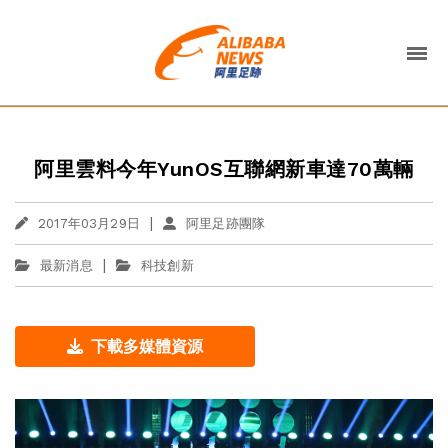
阿里雲料今年YunOS互聯網新車達70萬輛
|
2017年03月29日
阿里足跡團隊
|
最新消息
科技創新
下載多媒體資源