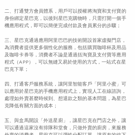
二、
打通雙方會員體系
，用戶可以授權將淘寶和支付寶的
身份綁定星巴克，以後到星巴克購物時，只需打開一個手
機應用程式，即可以簡便完成付款及會員累分的步驟；
三、星巴克通過應用阿里巴巴的技術
開設首家虛擬門店
，
為消費者提供更多個性化的服務，包括購買咖啡杯及用品
及咖啡卡券等，消費者不論是通過括淘寶及支付寶等應用
程式（APP），可以無縫又易於使用的方式，一站式在星
巴克下單；
四、打通客戶服務系統，讓阿里智能客戶「阿里小蜜」可
以應用於星巴克的手機應用程式上，實現人工在線諮詢，
處理如外賣甚麼時候到、想退款之類的基本問題，為星巴
克降低有關方面的成本；
五、與盒馬開設「外送星廚」，讓星巴克在門店之外，讓
可以通過這家沒有排隊和堂食，只做外賣的廚房，來服務
外賣的消費者，星巴克可以彈性分配訂單，讓原有的線下