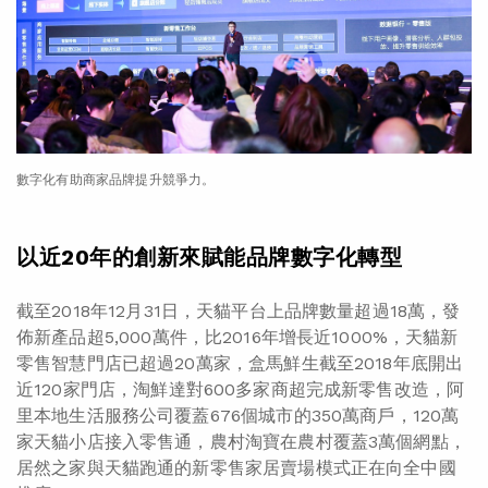
數字化有助商家品牌提升競爭力。
以近20年的創新來賦能品牌數字化轉型
截至2018年12月31日，天貓平台上品牌數量超過18萬，發
佈新產品超5,000萬件，比2016年增長近1000%，天貓新
零售智慧門店已超過20萬家，盒馬鮮生截至2018年底開出
近120家門店，淘鮮達對600多家商超完成新零售改造，阿
里本地生活服務公司覆蓋676個城市的350萬商戶，120萬
家天貓小店接入零售通，農村淘寶在農村覆蓋3萬個網點，
居然之家與天貓跑通的新零售家居賣場模式正在向全中國