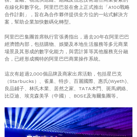
在線化和數字化。阿里巴巴並在會上正式推出「A100戰略
合作計劃」，旨在為合作夥伴提供全方位的一站式解決方
案，幫助企業加快數碼化轉型。
阿里巴巴集團首席執行官張勇指出，過去20年在阿里巴巴
經濟體內部，包括購物、娛樂及本地生活服務等多元商業
場景及其形成的數字化能力，與雲計算等其他服務充分融
合，已經形成獨特的阿里巴巴商業操作系統。
這次有超過2,000個品牌及商家出席活動，包括星巴克
（Starbucks）、雀巢、特步、百麗國際、惠氏(Wyeth)、
良品鋪子、林氏木業、居然之家、TATA木門、斑馬網絡、
比亞迪、埃克森美孚（中國）、BOSE及海爾集團等。