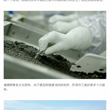
據國際餐飲文化慣例，魚子醬是輕微鹽漬的鱘魚卵，對製作工藝的要求十分嚴
格。