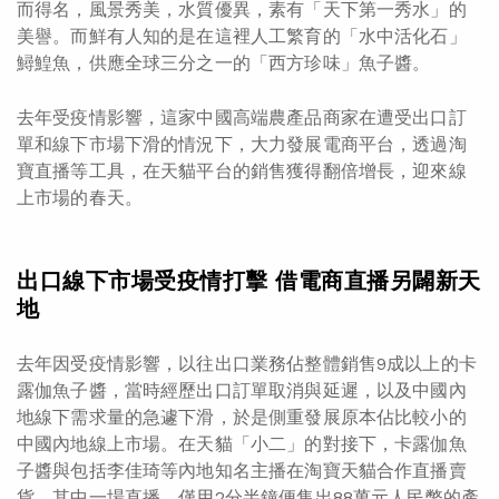
而得名，風景秀美，水質優異，素有「天下第一秀水」的
美譽。而鮮有人知的是在這裡人工繁育的「水中活化石」
鱘鰉魚，供應全球三分之一的「西方珍味」魚子醬。
去年受疫情影響，這家中國高端農產品商家在遭受出口訂
單和線下市場下滑的情況下，大力發展電商平台，透過淘
寶直播等工具，在天貓平台的銷售獲得翻倍增長，迎來線
上市場的春天。
出口線下市場受疫情打擊
借電商直播另闢新天
地
去年因受疫情影響，以往出口業務佔整體銷售9成以上的卡
露伽魚子醬，當時經歷出口訂單取消與延遲，以及中國內
地線下需求量的急遽下滑，於是側重發展原本佔比較小的
中國內地線上市場。在天貓「小二」的對接下，卡露伽魚
子醬與包括李佳琦等內地知名主播在淘寶天貓合作直播賣
貨，其中一場直播，僅用2分半鐘便售出88萬元人民幣的產