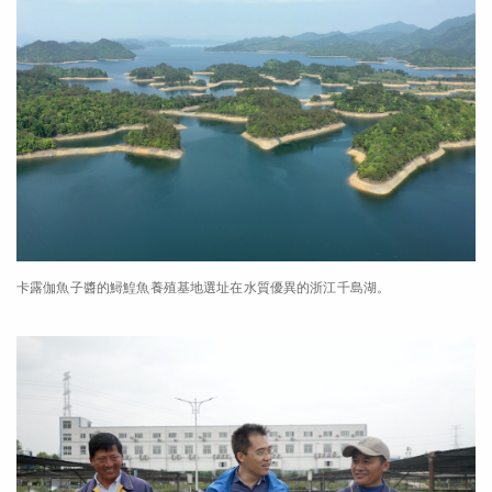
卡露伽魚子醬的鱘鰉魚養殖基地選址在水質優異的浙江千島湖。