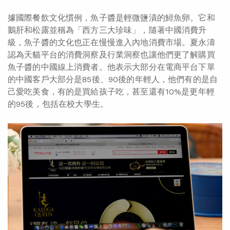
據國際餐飲文化慣例，魚子醬是輕微鹽漬的鱘魚卵。它和
鵝肝和松露並稱為「西方三大珍味」，隨著中國消費升
級，魚子醬的文化也正在慢慢進入內地消費市場。夏永濤
認為天貓平台的消費洞察及行業洞察也讓他們更了解購買
魚子醬的中國線上消費者。他表示大部分在電商平台下單
的中國客戶大部分是85後、90後的年輕人，他們有的是自
己愛吃美食，有的是買給孩子吃，甚至還有10%是更年輕
的95後，包括在校大學生。