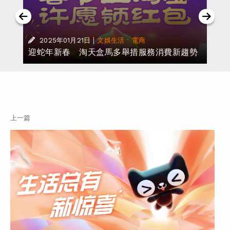
播
|
·
2025年01月21日
文娛生活
電商
迎蛇年新春 淘天盒馬多舉措服務消費新趨勢
上一篇