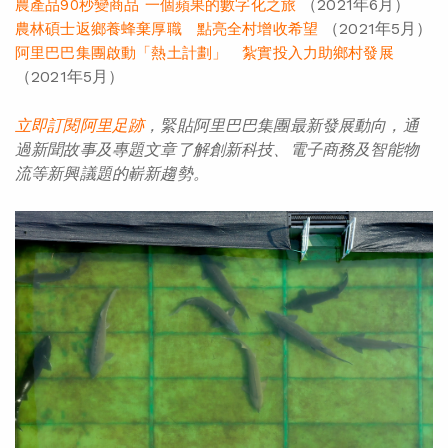
（2021年6月）
農產品90秒變商品 一個蘋果的數字化之旅
（2021年5月）
農林碩士返鄉養蜂棄厚職 點亮全村增收希望
阿里巴巴集團啟動「熱土計劃」 紮實投入力助鄉村發展
（2021年5月）
立即訂閱阿里足
跡
，緊貼阿里巴巴集團最新發展動向，通
過
新聞
故事
及
專題
文章了解創新
科技
、
電子商務
及智能物
流
等
新
興議題的嶄
新趨勢。