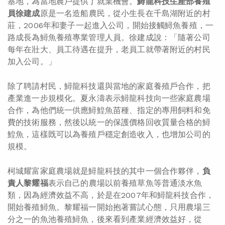
基地，為當地農戶提供了就業機會。
鱘龍科技生產部養殖
員徐建成
原是一名造船農民，從小生長在千島湖附近的村
莊，2006年和妻子一起進入公司，開始接觸鱘魚養殖，一
路成長為鱘魚養殖專業管理人員。徐建成說：「隨著公司
每年在壯大、員工待遇在提升，老員工就帶著附近的村民
加入公司。」
除了聘請村民，鱘龍科技還與當地的家庭養殖戶合作，把
產業進一步規模化。夏永濤表示鱘龍科技向一些家庭農場
合作，為他們統一供應鱘鰉魚苗種、指定的專用飼料和免
費的技術服務，然後以統一的保護價格回收質量合格的鱘
鰉魚，這樣既可以為養殖戶穩定創造收入，也增加公司的
規模。
柯城耀富家庭農場就是鱘龍科技的其中一個合作夥伴，
負
責人黎耀福
表示自己的農場以前養殖草魚等普通淡水魚
類，因為經濟效益不高，於是在2007年和鱘龍科技合作，
開始養殖鱘魚。黎耀福一開始抱著嘗試心態，只用農場三
分之一的魚池養殖鱘魚，後來看到產業經濟效益好，從