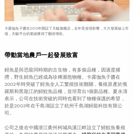
卡露伽魚子醬在2013年開設了天貓旗艦店，去年受疫情影響，大力發展線上市
場，天貓平台的業績獲得了翻倍增長。
帶動當地農戶一起發展致富
鱘魚是與恐龍同時期的古生物，有多個品種，因過度捕
撈，野生鱘魚已經成為珍稀瀕危物種。卡露伽魚子醬在
2002年時突破了鱘魚全人工繁殖技術難關，養殖原產於俄
羅斯和黑龍江的鱘鰉魚品種，並培育出1個新品種。夏永濤
表示，公司在技術突破的同時也看到了物種保護的希望，
於是2003年在千島湖設立了杭州千島湖鱘龍科技有限公
司。
公司之後在中國浙江衢州柯城烏溪江畔設立了鱘鰉魚養殖