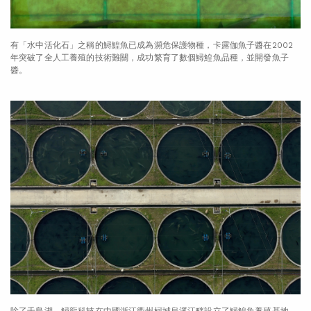
有「水中活化石」之稱的鱘鰉魚已成為瀕危保護物種，卡露伽魚子醬在2002
年突破了全人工養殖的技術難關，成功繁育了數個鱘鰉魚品種，並開發魚子
醬。
除了千島湖，鱘龍科技在中國浙江衢州柯城烏溪江畔設立了鱘鰉魚養殖基地。