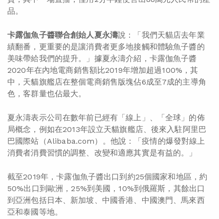
品。
卡露伽魚子醬聯合創始人夏永濤
說：「我們天貓店去年業
績翻番，更重要的是讓消費者更多地接觸和體驗魚子醬的
美味帶給我們的提升。」據夏永濤介紹，卡露伽魚子醬
2020年在內地電商銷售額比2019年增加超過100%，其
中，天貓旗艦店在整個電商銷售版塊佔6成至7成的主導角
色，客群量也佔最大。
夏永濤表示公司在數年前已經有「線上」、「全球」的佈
局概念，例如在2013年設立天貓旗艦店、後來入駐阿里巴
巴國際站（Alibaba.com）。他說：「疫情的爆發對線上
消費者消費習慣的調整、改變和適應其實是有益的。」
截至2019年，卡露伽魚子醬出口到約25個國家和地區，約
50%出口到歐洲，25%到美國，10%到俄羅斯，其餘出口
到亞洲包括日本、新加坡、中國香港、中國澳門、馬來西
亞和泰國等地。