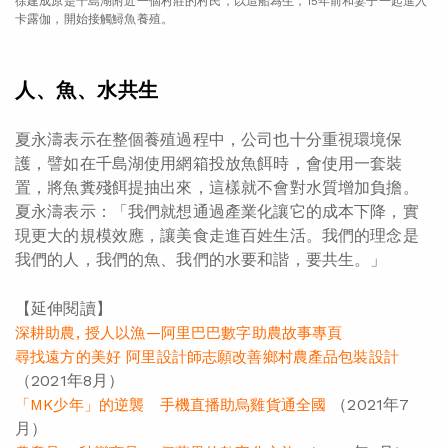
徐建成原是千島湖附近一個村莊的村民，以造船為生，15年前和妻子一起進入
卡露伽，開始接觸鱘魚養殖。
人、魚、水共生
夏永濤表示在整個養殖過程中，公司也十分重視環境保
護，譬如在千島湖使用網箱投放魚餌時，會使用一套裝
置，將魚糞殘餌提抽出來，這樣就不會對水質增加負擔。
夏永濤表示：「我們就想通過產業化讓它的成本下降，實
現更大的規模效應，讓美食走進百姓生活。我們的理念是
我們的人，我們的魚、我們的水要和諧，要共生。」
【延伸閱讀】
深耕助農, 授人以漁—阿里巴巴數字助農故事專頁
尋找遠方的美好 阿里設計師志願改善鄉村農產品包裝設計
（2021年8月）
（2021年7
「MK少年」的逆襲 手機直播助烏雞貨通全國
月）