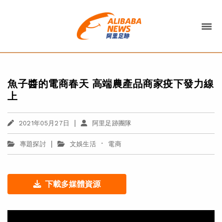
魚子醬的電商春天 高端農產品商家疫下發力線
上
|
2021年05月27日
阿里足跡團隊
|
·
專題探討
文娛生活
電商
下載多媒體資源