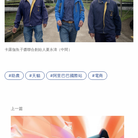
卡露伽魚子醬聯合創始人夏永濤（中間）
助農
天貓
阿里巴巴國際站
電商
上一篇