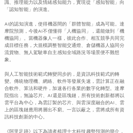
識、推理能力以及情緒感知能力，實現從「感知智能」向
「認知智能」的演進。
AI的認知演進，使得機器間的「群體智能」成為可能。達
摩院預測，今後AI不僅懂得「人機協同」，還能做到「機
機協同」。當機器像人一樣，彼此合作、相互競爭共同完
成目標任務，大規模調整智能交通燈、倉儲機器人協同分
流貨物、無人駕駛車自主感知全域路況等場景便不難想
象。
與人工智能技術範式轉變同步的，是資訊科技範式的轉
變。傳統物理機、網絡、軟件等發展失速，雲計算正在融
合軟件、算法和硬件，加速各行各業的數字化轉型。達摩
院指出，無論芯片、AI還是區塊鏈，所有技術創新都將以
雲平台為中心，為雲訂製的芯片、與雲深度融合的AI、雲
上的區塊鏈應用將層出不窮。一言以蔽之，雲將成所有資
訊科技創新的中心。
《阿里足跡》以下為讀者梳理十大科技趨勢預測的簡介，