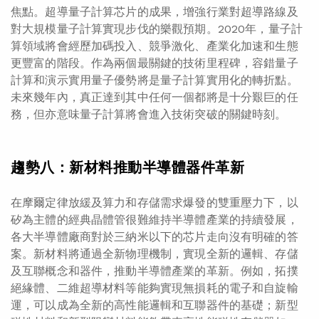
焦點。超導量子計算芯片的成果，增強行業對超導路線及
對大規模量子計算實現步伐的樂觀預期。2020年，量子計
算領域將會經歷加碼投入、競爭激化、產業化加速和生態
更豐富的階段。作為兩個最關鍵的技術里程碑，容錯量子
計算和演示實用量子優勢將是量子計算實用化的轉折點。
未來幾年內，真正達到其中任何一個都將是十分艱巨的任
務，但亦意味量子計算將會進入技術突破的關鍵時刻。
趨勢八：新材料推動半導體器件革新
在摩爾定律放緩及算力和存儲需求爆發的雙重壓力下，以
矽為主體的經典晶體管很難維持半導體產業的持續發展，
各大半導體廠商對於三納米以下的芯片走向沒有明確的答
案。新材料將通過全新物理機制，實現全新的邏輯、存儲
及互聯概念和器件，推動半導體產業的革新。例如，拓撲
絕緣體、二維超導材料等能夠實現無損耗的電子和自旋輸
運，可以成為全新的高性能邏輯和互聯器件的基礎；新型