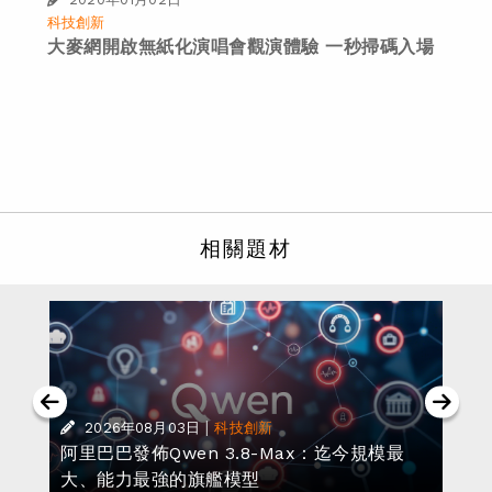
科技創新
大麥網開啟無紙化演唱會觀演體驗 一秒掃碼入場
相關題材
|
2026年08月03日
科技創新
阿里巴巴發佈Qwen 3.8-Max：迄今規模最
大、能力最強的旗艦模型