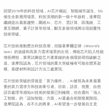
回望2019年的科技領域，AI芯片崛起、智能城市誕生、5G
催生全新應用場景。科技浪潮的新一個十年啟程，達摩院
繼續提出最新趨勢，圍繞AI、芯片、雲計算、區塊鏈、工
業互聯網、量子計算等領域，斷言多個領域將出現顛覆性
技術突破。
芯片技術推動歷次科技浪潮，但隨著摩爾定律（Moore’s
law）的放緩和高算力需求場景的出現，傳統芯片陷入性能
增長樽頸，業界試圖從芯片產業鏈的各個環節尋找破解之
道。達摩院認為，芯片領域的重大突破極有可能在體系架
構、基礎材料和設計方法三處實現。
芯片技術突破的背後是「算力爆炸」，AI被視為未來最重
要的算力需求方和技術牽引者。目前，語音、視覺、自然
語言處理等感知AI技術的發展已到極限，但在通向「強人
工智能」的「認知智能」方面，AI還處在初期發展階段。
達摩院認為，在不久的將來，AI有望進一步發展自主意