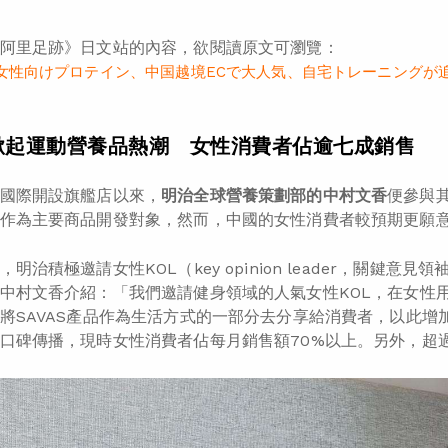
阿里足跡》日文站的內容，欲閱讀原文可瀏覽：
女性向けプロテイン、中国越境ECで大人気、自宅トレーニングが
掀起運動營養品熱潮 女性消費者佔逾七成銷售
國際開設旗艦店以來，
明治
全球營養策劃部
的中村文香
便參與
作為主要商品開發對象，然而，中國的女性消費者較預期更願意接
明治積極邀請女性KOL（key opinion leader，關鍵
中村文香介紹：「我們邀請健身領域的人氣女性KOL，在女性
將SAVAS產品作為生活方式的一部分去分享給消費者，以此
口碑傳播，現時女性消費者佔每月銷售額70%以上。另外，超