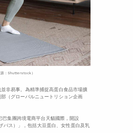
utterstock）
也並非易事。為精準捕捉高蛋白食品市場擴
劃部（グローバルニュートリション企画
里巴巴集團跨境電商平台天貓國際，開設
（ザバス）」，包括大豆蛋白、女性蛋白及乳