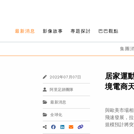
最新消息
影像故事
專題探討
巴巴觀點
集團
居家運
2022年07月07日
境電商
阿里足跡團隊
最新消息
與歐美市場相
全球化
飛速發展，拉
規模預計將突