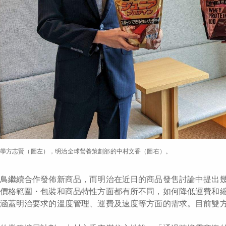
學方志賢（圖左），明治全球營養策劃部的中村文香（圖右）。
鳥繼續合作發佈新商品，而明治在近日的商品發售討論中提出
價格範圍・包裝和商品特性方面都有所不同，如何降低運費和
涵蓋明治要求的溫度管理、運費及速度等方面的需求。目前雙