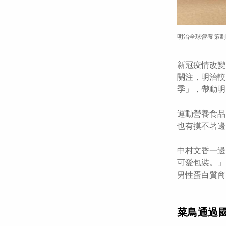
明治全球營養策劃
新冠疫情改變
關注，明治較
季」，帶動明
運動營養食品
也有摸不著邊
中村文香一邊
可愛包裝。」
男性蛋白質商
菜鳥通過國