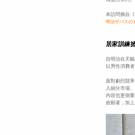
本訪問摘自《
明治ザバスの
居家訓練
自明治在天貓
以男性消費者
面對劇烈競爭，
入細分市場。
內容也更側重
效顯著，加上