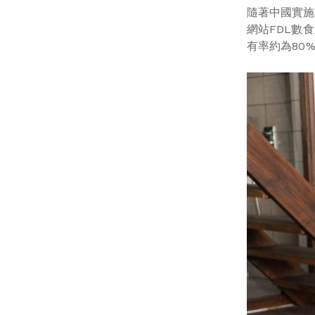
隨著中國實施
網站FDL數食
有率約為80