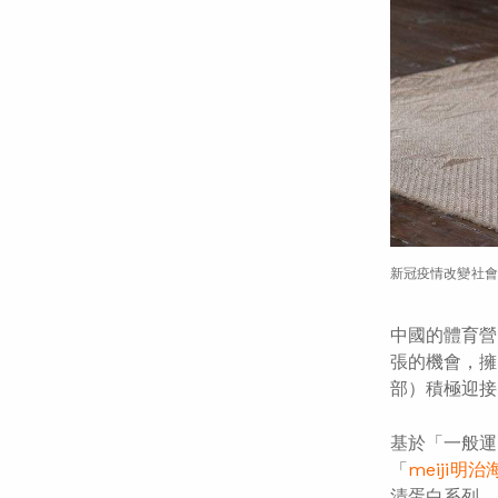
新冠疫情改變社會
中國的體育營
張的機會，擁
部）積極迎接
基於「一般運
「
meiji明
清蛋白系列。