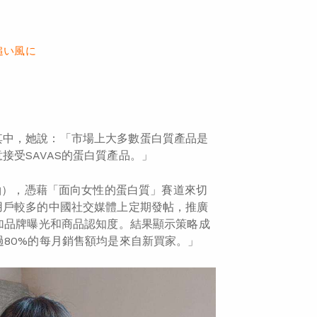
追い風に
其中，她說：「市場上大多數蛋白質產品是
受SAVAS的蛋白質產品。」
意見領袖），憑藉「面向女性的蛋白質」賽道來切
用戶較多的中國社交媒體上定期發帖，推廣
增加品牌曝光和商品認知度。結果顯示策略成
過80%的每月銷售額均是來自新買家。」