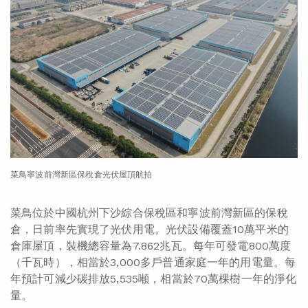
菜鳥寧波前灣新區保稅倉光伏屋頂航拍
菜鳥位於中國杭州下沙綜合保稅區和寧波前灣新區的保稅
倉，日前率先實現了光伏用電。光伏設備覆蓋10萬平米的
倉庫屋頂，裝機總容量為7.862兆瓦。每年可發電800萬度
（千瓦時），相當於3,000多戶普通家庭一年的用電量。每
年預計可減少碳排放5,535噸，相當於70萬棵樹一年的淨化
量。