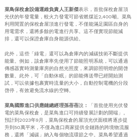
菜鳥保稅倉設備運維負責人王新傑
表示，首批保稅倉屋頂
光伏的年發電量，較火力發電可節省燃煤近2,400噸。菜鳥
利用閒置的保稅倉屋頂進行發電，不僅能滿足園區自身的
用電需求，還將多餘的電進行共享。這不僅實現節能減
排，還可以保證倉庫自身能源供給。
此外，這些「綠電」還可以為倉庫內的減碳技術不斷提供
能量。例如，該倉庫率先使用了節能照明系統，可以通過
傳感器實時測量庫房的自然光照度，來調節照明燈的開啓
數量。此外，可「自動休眠」的節能傳送帶已經開始測
試，可以依據包裹實時流量的大小，自動控制電機的分段
啓停，有效避免流水線的空轉。
菜鳥國際進口供應鏈總經理孫蓓蓓
說
：
「首批使用光伏發
電的菜鳥保稅倉，是菜鳥進口可持續發展計劃的開端」。
預計到2023年9月，菜鳥保稅倉的屋頂光伏面積將逐步提
升到50萬平米，不僅為進口商家提供全鏈路的跨境物流服
務，還將「減碳」納入每個物流環節之中。菜鳥希望通過