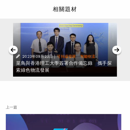
相關題材
|
·
2023年09月23日
可持續發展
智能物流
菜鳥與香港理工大學簽署合作備忘錄 攜手探
索綠色物流發展
上一篇