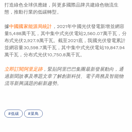
打造綠色全球供應鏈，與更多國際品牌共建綠色物流生
態，推動行業的低碳轉型。
據
中國國家能源局統計
，2021年中國光伏發電新增並網容
量5,488萬千瓦，其中集中式光伏電站2,560.07萬千瓦，分
布式光伏2,927.9萬千瓦。截至2021底，我國光伏發電累計
並網容量30,598.7萬千瓦，其中集中式光伏電站19,847.94
萬千瓦，分布式光伏10,750.8萬千瓦。
立即訂閱阿里足
跡
，緊貼阿里巴巴集團最新發展動向，通
過
新聞
故事
及
專題
文章了解創新
科技
、
電子商務
及智能物
流
等
新
興議題的嶄
新趨勢。
低碳
菜鳥