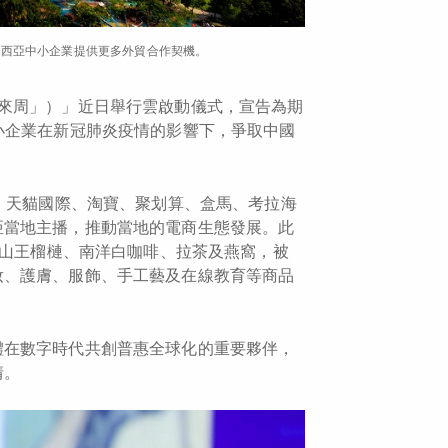
來西亞中小企業提供更多外貿合作契機。
來周」）」近日舉行雲啟動儀式，宣告為期
小企業在新冠肺炎疫情的影響下，爭取中國
貓、天貓國際、淘寶、聚划算、盒馬、考拉海
亞當地主播，推動當地的電商生態發展。此
貓山王榴槤、南洋白咖啡、拉茶及燕窩，被
妝、護膚、服飾、手工藝及在線教育等商品
體在數字時代共創普惠全球化的重要夥伴，
情。