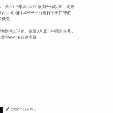
，自2017年與eWTP展開合作以來，馬來
馬來西亞通過阿里巴巴平台進行的出口總值，
多機遇。
好地參與全球化。截至8月底，中國的杭州、
參與eWTP共建項目。
2020年09月15日