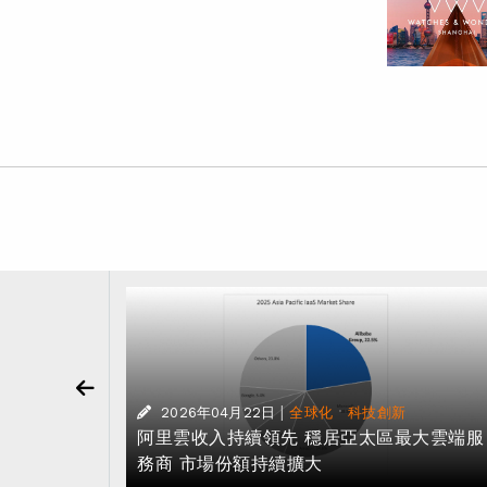
|
·
2026年04月22日
全球化
科技創新
供應商 支
阿里雲收入持續領先 穩居亞太區最大雲端服
務商 市場份額持續擴大