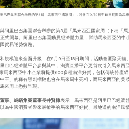
里巴巴集團聯合舉辦的第3屆「馬來西亞國家周」，將會在9月9日至18日期間為馬
與阿里巴巴集團聯合舉辦的第3屆「馬來西亞國家周（下稱「馬
周正式開幕。阿里巴巴集團動員經濟體力量，幫助馬來西亞的中
國貿易逆勢復甦。
和規模迎來全面升級，在9月9日至18日期間，活動會匯聚天
里巴巴經濟體平台參與其中，淘寶直播平台更首次引入馬來西
0家馬來西亞中小企業將提供600多種南洋好貨，包括傳統特產
中王」的稀有黑刺榴槤也會在馬來周中亮相，而馬來西亞的美
馬來周上悉數呈現。
董事、螞蟻集團董事長井賢棟
表示，馬來西亞是阿里巴巴經濟
以為中國消費者帶來最搶手的馬來西亞好貨、最地道的南洋風