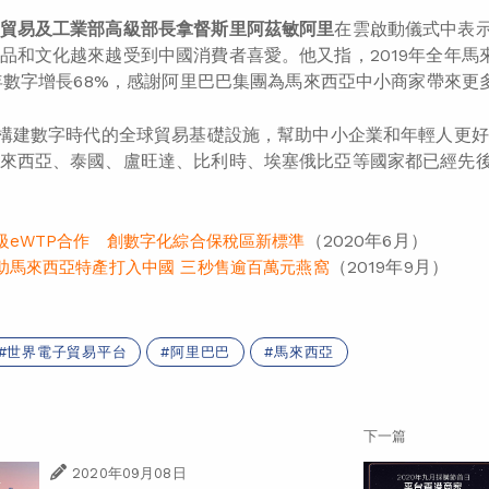
貿易及工業部高級部長拿督斯里阿茲敏阿里
在雲啟動儀式中表示
品和文化越來越受到中國消費者喜愛。他又指，2019年全年
全年數字增長68%，感謝阿里巴巴集團為馬來西亞中小商家帶來更
於構建數字時代的全球貿易基礎設施，幫助中小企業和年輕人更
來西亞、泰國、盧旺達、比利時、埃塞俄比亞等國家都已經先後
（2020年6月）
級eWTP合作 創數字化綜合保稅區新標準
（2019年9月）
助馬來西亞特產打入中國 三秒售逾百萬元燕窩
世界電子貿易平台
阿里巴巴
馬來西亞
下一篇
2020年09月08日