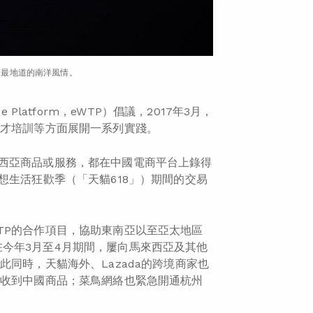
、最地道的南洋風情。
e Platform，eWTP）倡議，2017年3月，
人才培訓等方面展開一系列實踐。
西亞商品或服務，都在中國電商平台上錄得
想生活狂歡季（「天貓618」）期間的交易
TP的合作項目，協助東南亞以至亞太地區
今年3月至4月期間，屢向馬來西亞及其他
同時，天貓海外、Lazada的跨境商家也
就收到中國商品；菜鳥網絡也緊急開通杭州