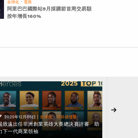
·
全球化
電商
阿里巴巴國際站9月採購節首周交易額
按年增長160%
|
·
2025年12月05日
全球化
可持續發展
2025年
楊致遠出任非洲創業英雄大賽總決賽評審 助
阿里雲公
力下一代商業領袖
能