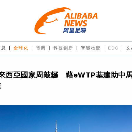
消息
全球化
電商
科技創新
智能物流
ESG
文
來西亞國家周敲鑼 藉eWTP基建助中
甦