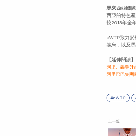
馬來西亞國際
西亞的特色產
較2018年
eWTP致力
義烏，以及馬
【延伸閱讀】
阿里、義烏升
阿里巴巴集團
eWTP
上一篇