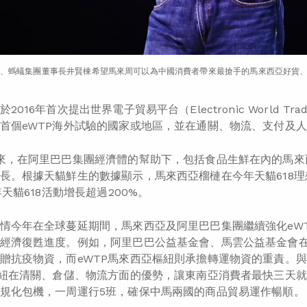
、螞蟻集團董事長井賢棟希望馬來周可以為中國消費者帶來最搶手的馬來西亞好貨
016年首次提出世界電子貿易平台（Electronic World Trad
首個eWTP海外試驗的國家或地區，並在通關、物流、支付及
來，在阿里巴巴集團經濟體的幫助下，包括食品生鮮在內的馬來
長。根據天貓鮮生的數據顯示，馬來西亞榴槤在今年天貓618理
年天貓618活動增長超過200%。
情今年在全球蔓延期間，馬來西亞及阿里巴巴集團繼續強化eW
經濟復甦進度。例如，阿里巴巴公益基金會、馬雲公益基金會在
贈抗疫物資，而eWTP馬來西亞樞紐則承擔轉運物資的重責。與此
樞紐在清關、倉儲、物流方面的優勢，讓東南亞消費者最快三天
規化包機，一周運行5班，確保中馬兩國的商品貿易運作暢順。