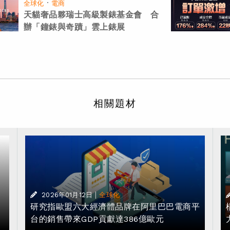
·
全球化
電商
天貓奢品夥瑞士高級製錶基金會 合
辦「鐘錶與奇蹟」雲上錶展
相關題材
|
2026年01月12日
全球化
研究指歐盟六大經濟體品牌在阿里巴巴電商平
台的銷售帶來GDP貢獻達386億歐元