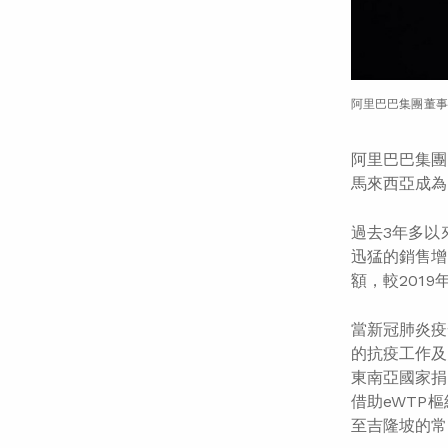
阿里巴巴集團董事
阿里巴巴集團於2
馬來西亞成為
過去3年多以
迅猛的銷售增
額，較2019
當新冠肺炎疫
的抗疫工作及
東南亞國家捐
借助eWTP
至吉隆坡的常