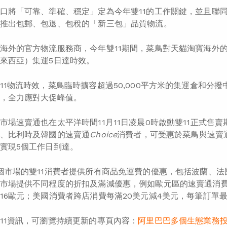
口將「可靠、準確、穩定」定為今年雙11的工作關鍵，並且聯同
推出包郵、包退、包稅的「新三包」品質物流。
海外的官方物流服務商，今年雙11期間，菜鳥對天貓淘寶海外
來西亞）集運5日達時效。
11物流時效，菜鳥臨時擴容超過50,000平方米的集運倉和分
，全力應對大促峰值。
市場速賣通也在太平洋時間11月11日凌晨0時啟動雙11正式售賣
、比利時及韓國的速賣通
Choice
消費者，可受惠於菜鳥與速賣
實現5個工作日到達。
個市場的雙11消費者提供所有商品免運費的優惠，包括波蘭、
市場提供不同程度的折扣及滿減優惠，例如歐元區的速賣通消費
16歐元；美國消費者跨店消費每滿20美元減4美元，每筆訂單最
11資訊，可瀏覽持續更新的專頁內容：
阿里巴巴多個生態業務投入