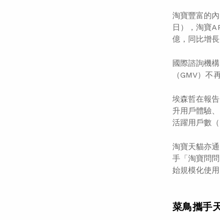
淘寶豐富的內
日），淘寶AP
億，同比增長
國際諮詢機構
（GMV）不
埃森哲在報告
升用戶體驗、
活躍用戶數（
淘寶天貓亦通
手「淘寶問問
始規模化使用
菜鳥攜手