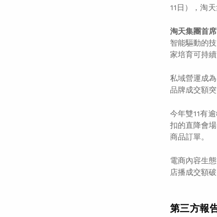
11日），淘
淘天集團首席
智能驅動的技
家培育可持續
私域營運成為
品牌成交額突
今年雙11有
扣的直降會場
商品訂單。
電商內容生態
店播成交額破
第三方報告