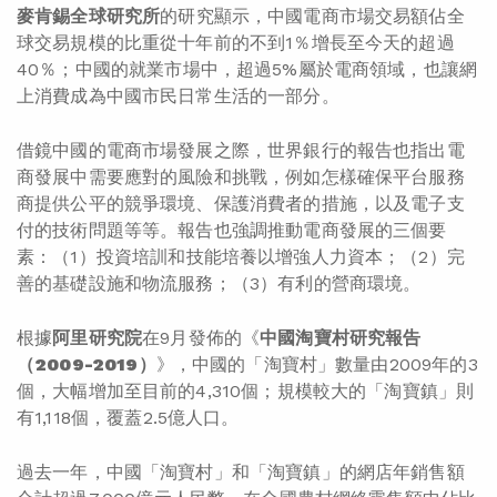
麥肯錫全球研究所
的研究顯示，中國電商市場交易額佔全
球交易規模的比重從十年前的不到1％增長至今天的超過
40％；中國的就業市場中，超過5%屬於電商領域，也讓網
上消費成為中國市民日常生活的一部分。
借鏡中國的電商市場發展之際，世界銀行的報告也指出電
商發展中需要應對的風險和挑戰，例如怎樣確保平台服務
商提供公平的競爭環境、保護消費者的措施，以及電子支
付的技術問題等等。報告也強調推動電商發展的三個要
素：（1）投資培訓和技能培養以增強人力資本；（2）完
善的基礎設施和物流服務；（3）有利的營商環境。
根據
阿里研究院
在9月發佈的《
中國淘寶村研究報告
（
2009-2019
）
》，中國的「淘寶村」數量由2009年的3
個，大幅增加至目前的4,310個；規模較大的「淘寶鎮」則
有1,118個，覆蓋2.5億人口。
過去一年，中國「淘寶村」和「淘寶鎮」的網店年銷售額