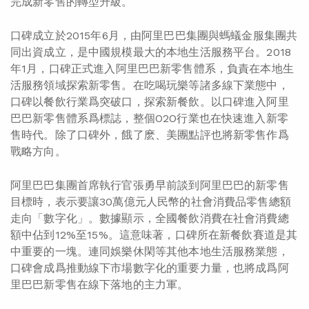
完成新零售的轉型升級。
口碑成立於2015年6月，由阿里巴巴集團與螞蟻金服集團共
同出資成立，是中國規模最大的本地生活服務平台。2018
年1月，口碑正式進入阿里巴巴新零售體系，負責在本地生
活服務領域探索新零售。在吃喝玩樂等諸多線下業態中，
口碑以餐飲行業爲突破口，探索新餐飲。以口碑進入阿里
巴巴新零售體系爲標誌，整個O2O行業也在快速進入新零
售時代。除了口碑外，餓了麽、美團點評也將新零售作爲
戰略方向。
阿里巴巴集團首席執行官張勇早前談到阿里巴巴的新零售
目標時，表示要讓30萬億元人民幣的社會消費品零售總額
走向「數字化」。數據顯示，全國餐飲消費在社會消費總
額中佔到12%至15%。這意味著，口碑所在新餐飲賽道是其
中重要的一塊。連同娛樂休閑等其他本地生活服務業態，
口碑會成爲推動線下市場數字化的重要力量，也將成爲阿
里巴巴新零售在線下落地的主力軍。