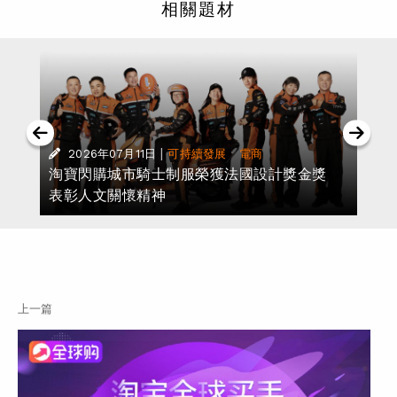
相關題材
|
·
2026年07月11日
可持續發展
電商
淘寶閃購城市騎士制服榮獲法國設計獎金獎
表彰人文關懷精神
上一篇