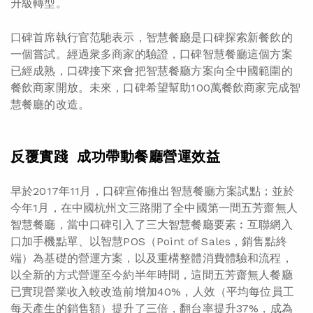
升級轉型。
口碑首席執行官范馳表示，智慧餐廳是口碑探索新餐飲的
一個嘗試。經過衆多商家的驗證，口碑智慧餐廳這個方案
已經成熟，口碑接下來會把智慧餐廳方案向全中國範圍的
餐飲商家開放。未來，口碑希望幫助100萬餐飲商家完成智
慧餐廳的改造。
反覆實踐 成功帶動餐廳營運效益
早於2017年11月，口碑宣佈推出智慧餐廳方案試點；並於
今年1月，在中國杭州文三路開了全中國第一間五芳齋無人
智慧餐廳，當中口碑引入了三大智慧餐廳要素︰互聯網入
口加手機點單、以智慧POS（Point of Sales，銷售點終
端）為基礎的營運方案，以及重構整體消費體驗和流程，
以全新的方式營運至今約半年時間，這間五芳齋無人餐廳
已實現營業收入較改造前增加40%，人效（平均每位員工
每天產生的銷售額）提升了三倍，翻台率提升37%，成為