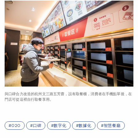
與口碑合力改造的杭州文三路五芳齋，設有取餐櫃，消費者在手機點單後，在
門店可從這裡自行取餐享用。
O2O
口碑
數字化
數據化
智慧餐廳