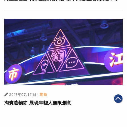
2017年07月11日
|
電商
淘寶造物節 展現年輕人無限創意
第一頁
上一頁
40
41
42
43
44
45