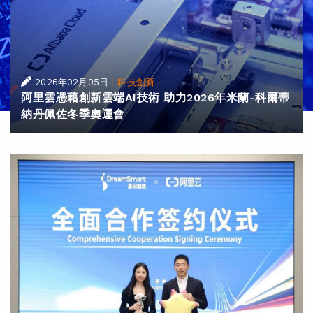
|
2026年02月05日
科技創新
阿里雲憑藉創新雲端AI技術 助力2026年米蘭-科爾蒂
納丹佩佐冬季奧運會