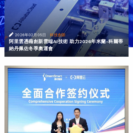
|
2026年02月05日
科技創新
阿里雲憑藉創新雲端AI技術 助力2026年米蘭-科爾蒂
納丹佩佐冬季奧運會