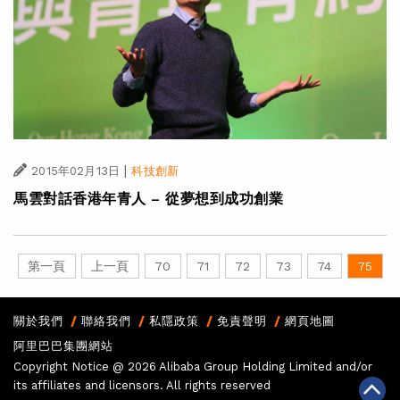
|
2015年02月13日
科技創新
馬雲對話香港年青人 – 從夢想到成功創業
第一頁
上一頁
70
71
72
73
74
75
關於我們
聯絡我們
私隱政策
免責聲明
網頁地圖
阿里巴巴集團網站
Copyright Notice @
2026 Alibaba Group Holding Limited and/or
its affiliates and licensors. All rights reserved