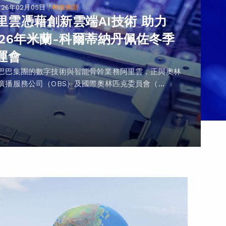
|
026年02月05日
科技創新
里雲憑藉創新雲端AI技術 助力
026年米蘭-科爾蒂納丹佩佐冬季
運會
巴巴集團的數字技術與智能骨幹業務阿里雲，正與奧林
廣播服務公司（OBS）及國際奧林匹克委員會（...