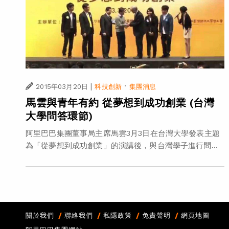
|
·
2015年03月20日
科技創新
集團消息
馬雲與青年有約 從夢想到成功創業 (台灣
大學問答環節)
阿里巴巴集團董事局主席馬雲3月3日在台灣大學發表主題
為「從夢想到成功創業」的演講後，與台灣學子進行問...
關於我們
聯絡我們
私隱政策
免責聲明
網頁地圖