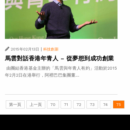
|
2015年02月13日
科技創新
馬雲對話香港年青人 – 從夢想到成功創業
由團結香港基金主辦的「馬雲與年青人有約」活動於2015
年2月2日在港舉行，阿裡巴巴集團董...
第一頁
上一頁
70
71
72
73
74
75