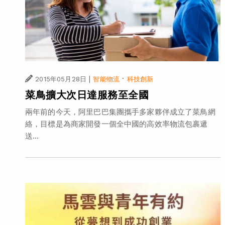
|
·
2015年05月28日
智能物流
科技創新
菜鳥擴大次日達服務至全國
兩年前的今天，阿里巴巴集團攜手多家夥伴成立了菜鳥網
絡，目標是為商家開發一個全中國的高效率物流包裹遞
送...