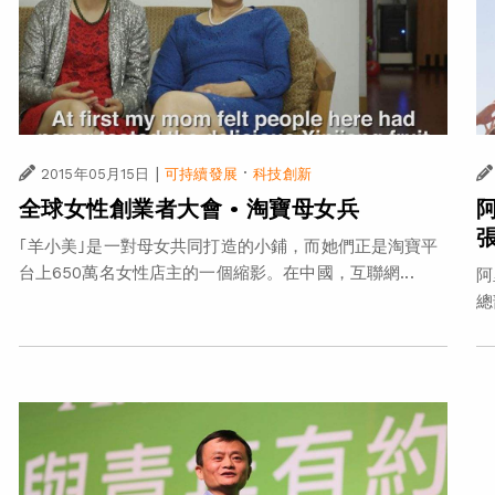
|
·
2015年05月15日
可持續發展
科技創新
全球女性創業者大會 • 淘寶母女兵
｢羊小美｣是一對母女共同打造的小鋪，而她們正是淘寶平
台上650萬名女性店主的一個縮影。在中國，互聯網...
阿
總