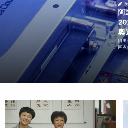
2
阿
2
奧
阿里
匹克