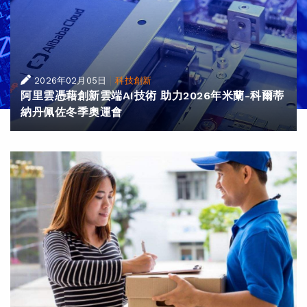
|
2026年02月05日
科技創新
阿里雲憑藉創新雲端AI技術 助力2026年米蘭-科爾蒂
納丹佩佐冬季奧運會