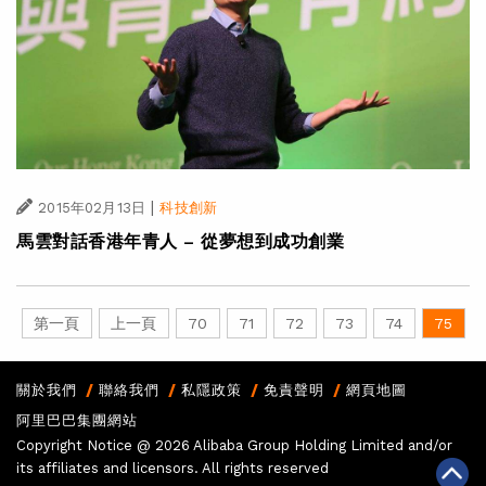
|
2015年02月13日
科技創新
馬雲對話香港年青人 – 從夢想到成功創業
第一頁
上一頁
70
71
72
73
74
75
關於我們
聯絡我們
私隱政策
免責聲明
網頁地圖
阿里巴巴集團網站
Copyright Notice @
2026 Alibaba Group Holding Limited and/or
its affiliates and licensors. All rights reserved