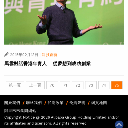
|
2015年02月13日
科技創新
馬雲對話香港年青人 – 從夢想到成功創業
第一頁
上一頁
70
71
72
73
74
75
關於我們
聯絡我們
私隱政策
免責聲明
網頁地圖
阿里巴巴集團網站
Copyright Notice @
2026 Alibaba Group Holding Limited and/or
its affiliates and licensors. All rights reserved