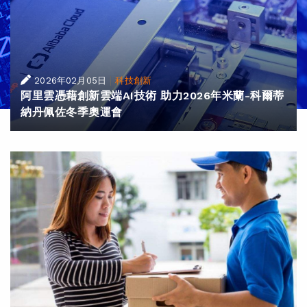
|
2026年02月05日
科技創新
阿里雲憑藉創新雲端AI技術 助力2026年米蘭-科爾蒂
納丹佩佐冬季奧運會