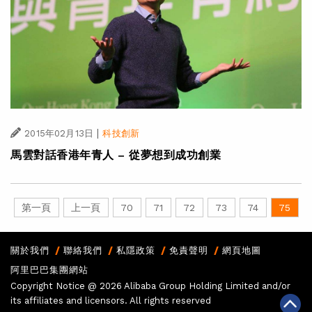
|
2015年02月13日
科技創新
馬雲對話香港年青人 – 從夢想到成功創業
第一頁
上一頁
70
71
72
73
74
75
關於我們
聯絡我們
私隱政策
免責聲明
網頁地圖
阿里巴巴集團網站
Copyright Notice @
2026 Alibaba Group Holding Limited and/or
its affiliates and licensors. All rights reserved