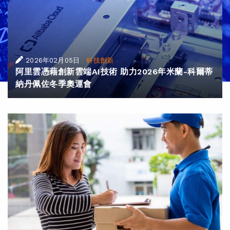
|
2026年02月05日
科技創新
阿里雲憑藉創新雲端AI技術 助力2026年米蘭-科爾蒂
納丹佩佐冬季奧運會