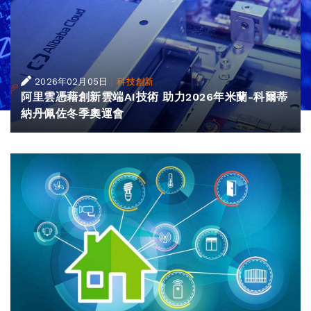
|
2026年02月05日
科技創新
阿里雲憑藉創新雲端AI技術 助力2026年米蘭-科爾蒂
納丹佩佐冬季奧運會