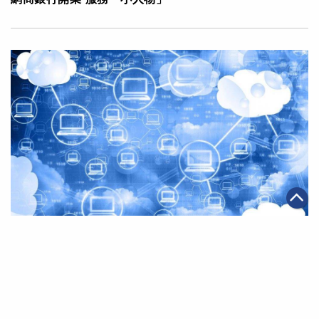
|
2015年06月08日
科技創新
阿里雲與全球夥伴合力提供一站式雲服務
第一頁
上一頁
70
71
72
73
74
75