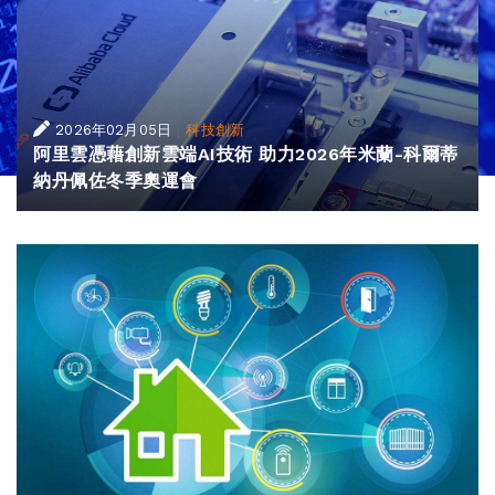
|
2026年02月05日
科技創新
阿里雲憑藉創新雲端AI技術 助力2026年米蘭-科爾蒂
納丹佩佐冬季奧運會