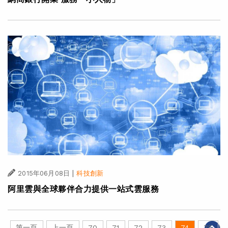
|
2015年06月08日
科技創新
阿里雲與全球夥伴合力提供一站式雲服務
第一頁
上一頁
70
71
72
73
74
75