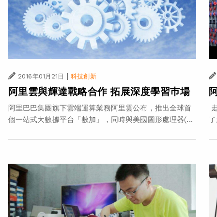
|
2016年01月21日
科技創新
阿里雲與輝達戰略合作 拓展深度學習巿場
阿里巴巴集團旗下雲端運算業務阿里雲公布，推出全球首
走
個一站式大數據平台「數加」，同時與美國圖形處理器(...
了