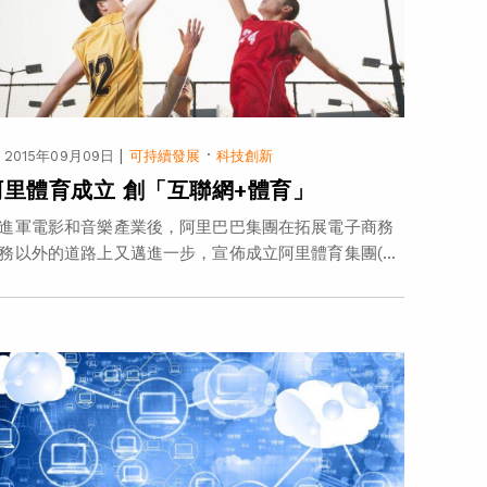
|
·
2015年09月09日
可持續發展
科技創新
阿里體育成立 創「互聯網+體育」
進軍電影和音樂產業後，阿里巴巴集團在拓展電子商務
務以外的道路上又邁進一步，宣佈成立阿里體育集團(...