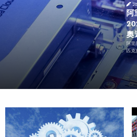
2
阿
2
奧
阿里
匹克