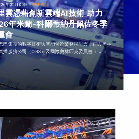
|
026年02月05日
科技創新
里雲憑藉創新雲端AI技術 助力
026年米蘭-科爾蒂納丹佩佐冬季
運會
巴巴集團的數字技術與智能骨幹業務阿里雲，正與奧林
廣播服務公司（OBS）及國際奧林匹克委員會（...