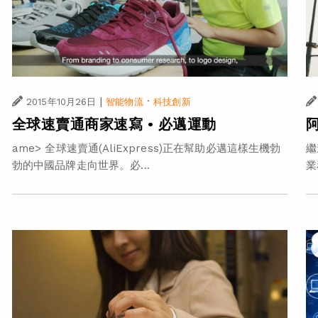
|
·
2015年10月26日
智能物流
科技創新
全球速賣通商家速寫 • 必邁運動
ame> 全球速賣通(AliExpress)正在幫助必邁這樣生機勃
繼
勃的中國品牌走向世界。必...
業