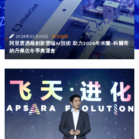
|
2026年02月05日
科技創新
阿里雲憑藉創新雲端AI技術 助力2026年米蘭-科爾蒂
納丹佩佐冬季奧運會