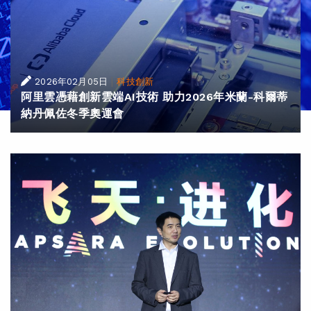
|
2026年02月05日
科技創新
阿里雲憑藉創新雲端AI技術 助力2026年米蘭-科爾蒂
納丹佩佐冬季奧運會