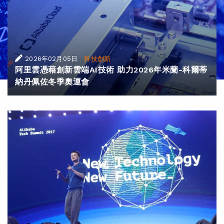
|
2026年02月05日
科技創新
阿里雲憑藉創新雲端AI技術 助力2026年米蘭-科爾蒂
納丹佩佐冬季奧運會