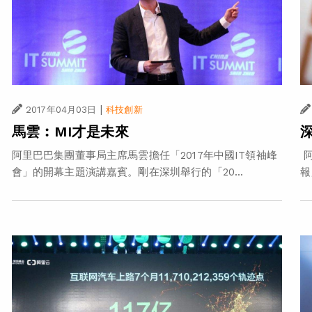
|
2017年04月03日
科技創新
馬雲︰MI才是未來
阿里巴巴集團董事局主席馬雲擔任「2017年中國IT領袖峰
阿
會」的開幕主題演講嘉賓。剛在深圳舉行的「20...
報