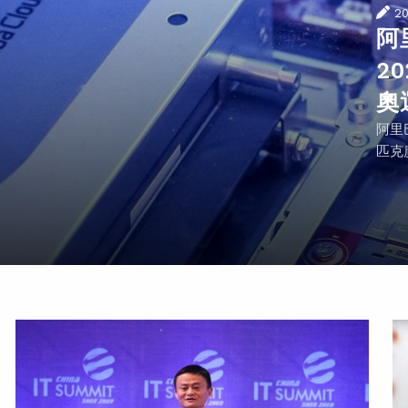
2
阿
2
奧
阿里
匹克