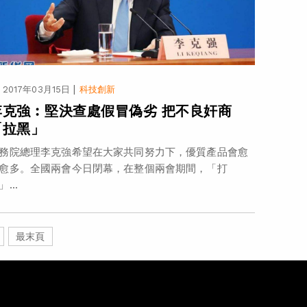
|
2017年03月15日
科技創新
李克強︰堅決查處假冒偽劣 把不良奸商
「拉黑」
務院總理李克強希望在大家共同努力下，優質產品會愈
愈多。全國兩會今日閉幕，在整個兩會期間，「打
」...
最末頁