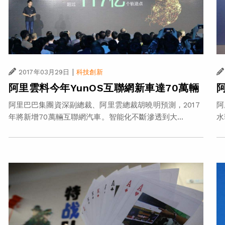
|
2017年03月29日
科技創新
阿里雲料今年YunOS互聯網新車達70萬輛
阿里巴巴集團資深副總裁、阿里雲總裁胡曉明預測，2017
阿
年將新增70萬輛互聯網汽車。智能化不斷滲透到大...
水