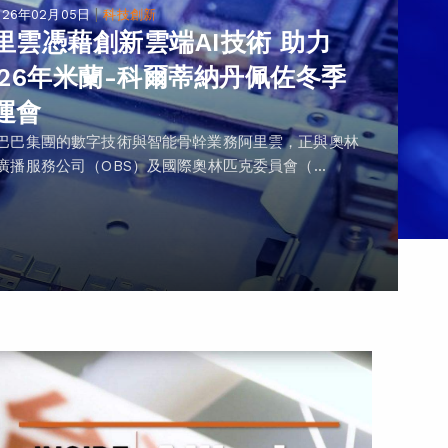
|
026年02月05日
科技創新
里雲憑藉創新雲端AI技術 助力
026年米蘭-科爾蒂納丹佩佐冬季
運會
巴巴集團的數字技術與智能骨幹業務阿里雲，正與奧林
廣播服務公司（OBS）及國際奧林匹克委員會（...