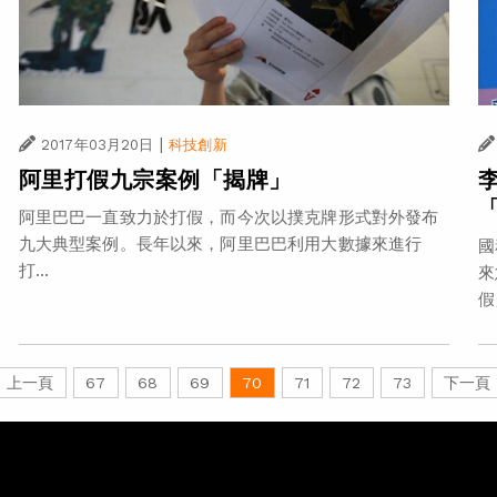
|
2017年03月20日
科技創新
阿里打假九宗案例「揭牌」
阿里巴巴一直致力於打假，而今次以撲克牌形式對外發布
九大典型案例。長年以來，阿里巴巴利用大數據來進行
國
打...
來
假
上一頁
67
68
69
70
71
72
73
下一頁