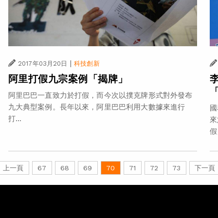
|
2017年03月20日
科技創新
阿里打假九宗案例「揭牌」
阿里巴巴一直致力於打假，而今次以撲克牌形式對外發布
九大典型案例。長年以來，阿里巴巴利用大數據來進行
國
打...
來
假
上一頁
67
68
69
70
71
72
73
下一頁