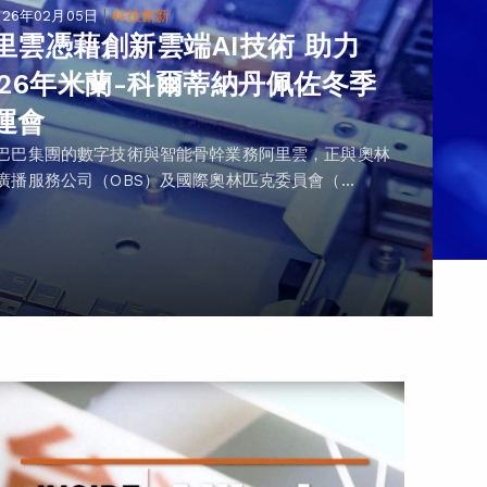
|
026年02月05日
科技創新
里雲憑藉創新雲端AI技術 助力
026年米蘭-科爾蒂納丹佩佐冬季
運會
巴巴集團的數字技術與智能骨幹業務阿里雲，正與奧林
廣播服務公司（OBS）及國際奧林匹克委員會（...