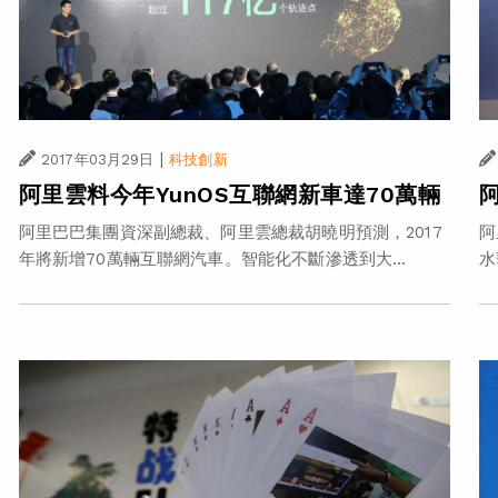
|
2017年03月29日
科技創新
阿里雲料今年YunOS互聯網新車達70萬輛
阿里巴巴集團資深副總裁、阿里雲總裁胡曉明預測，2017
阿
年將新增70萬輛互聯網汽車。智能化不斷滲透到大...
水