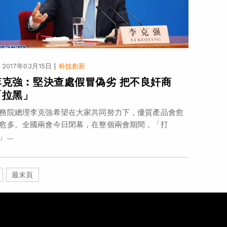
|
2017年03月15日
科技創新
李克強︰堅決查處假冒偽劣 把不良奸商
「拉黑」
務院總理李克強希望在大家共同努力下，優質產品會愈
愈多。全國兩會今日閉幕，在整個兩會期間，「打
」...
最末頁