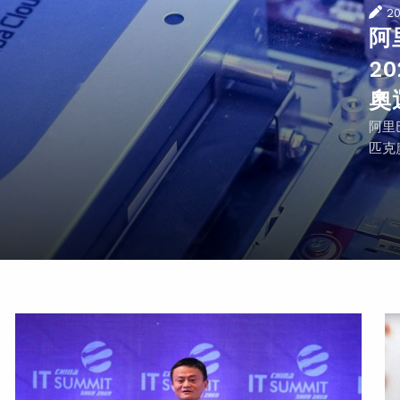
2
阿
2
奧
阿里
匹克