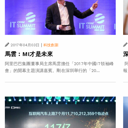
|
2017年04月03日
科技創新
馬雲︰MI才是未來
阿里巴巴集團董事局主席馬雲擔任「2017年中國IT領袖峰
阿
會」的開幕主題演講嘉賓。剛在深圳舉行的「20...
報