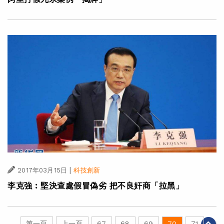
|
2017年03月15日
科技創新
李克強︰堅決查處假冒偽劣 把不良奸商「拉黑」
第一頁
上一頁
67
68
69
70
71