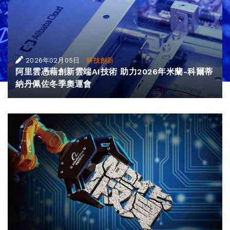
|
2026年02月05日
科技創新
阿里雲憑藉創新雲端AI技術 助力2026年米蘭-科爾蒂
納丹佩佐冬季奧運會