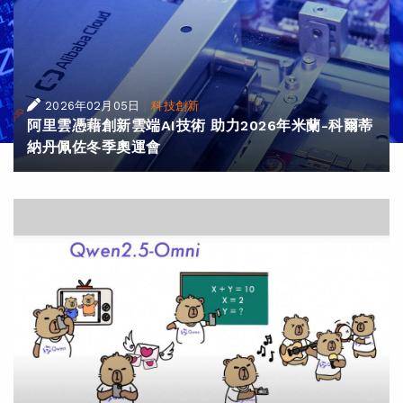
|
2026年02月05日
科技創新
阿里雲憑藉創新雲端AI技術 助力2026年米蘭-科爾蒂
納丹佩佐冬季奧運會