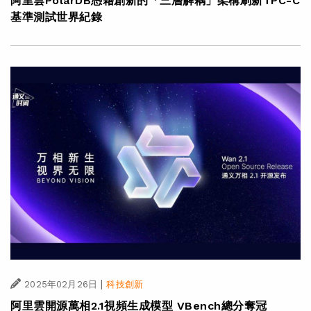
阿里雲PolarDB憑藉創新的「三層解耦」架構刷新TPC-C
基準測試世界紀錄
|
2025年02月26日
科技創新
阿里雲開源萬相2.1視頻生成模型 VBench總分奪冠