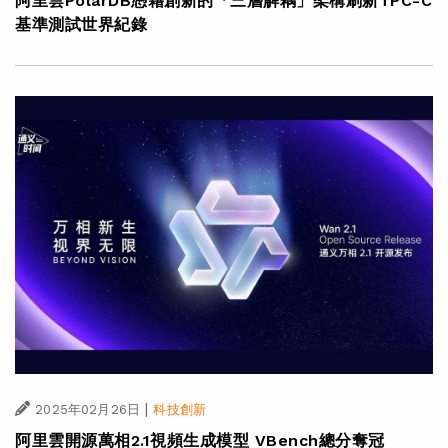
阿里雲PolarDB憑藉創新的「三層解耦」架構刷新TPC-C
基準測試世界紀錄
|
2025年02月26日
科技創新
阿里雲開源萬相2.1視頻生成模型 VBench總分奪冠