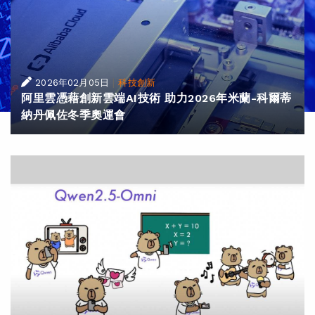
|
2026年02月05日
科技創新
阿里雲憑藉創新雲端AI技術 助力2026年米蘭-科爾蒂
納丹佩佐冬季奧運會