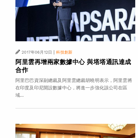
|
2017年06月12日
科技創新
阿里雲再增兩家數據中心 與塔塔通訊達成
合作
阿里巴巴資深副總裁及阿里雲總裁胡曉明表示，阿里雲將
在印度及印尼開設數據中心，將進一步強化該公司在區
域...