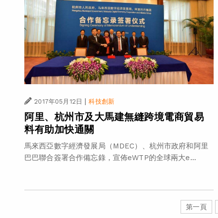
|
2017年05月12日
科技創新
阿里、杭州市及大馬建無縫跨境電商貿易
料有助加快通關
馬來西亞數字經濟發展局（MDEC）、杭州市政府和阿里
巴巴聯合簽署合作備忘錄，宣佈eWTP的全球兩大e...
第一頁