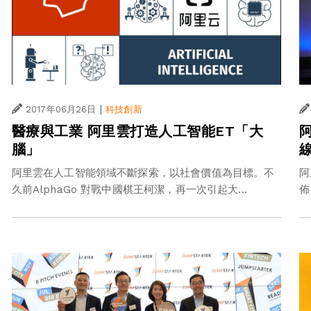
|
2017年06月26日
科技創新
醫療與工業 阿里雲打造人工智能ET「大
阿
腦」
阿里雲在人工智能領域不斷探索，以社會價值為目標。不
阿
久前AlphaGo 對戰中國棋王柯潔，再一次引起大...
佈