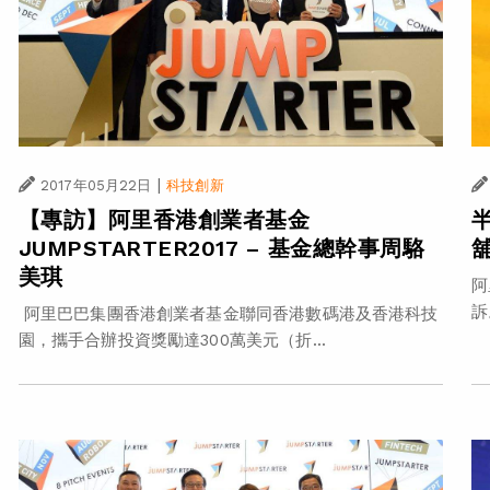
|
2017年05月22日
科技創新
【專訪】阿里香港創業者基金
JUMPSTARTER2017 – 基金總幹事周駱
美琪
阿
訴
阿里巴巴集團香港創業者基金聯同香港數碼港及香港科技
園，攜手合辦投資獎勵達300萬美元（折...