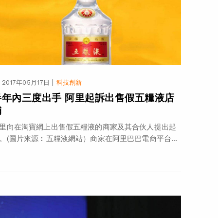
|
2017年05月17日
科技創新
半年內三度出手 阿里起訴出售假五糧液店
舖
里向在淘寶網上出售假五糧液的商家及其合伙人提出起
。(圖片來源︰五糧液網站）商家在阿里巴巴電商平台...