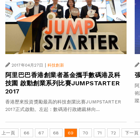
|
2017年04月27日
科技創新
阿里巴巴香港創業者基金攜手數碼港及科
技園 啟動創業系列比賽JUMPSTARTER
阿
2017
術
蹤.
香港歷來投資獎勵最高的科技創業比賽JUMPSTARTER
2017正式啟動。左起：數碼港行政總裁林向...
上一頁
66
67
68
69
70
71
72
下一頁