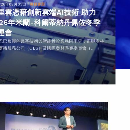
|
026年02月05日
科技創新
里雲憑藉創新雲端AI技術 助力
026年米蘭-科爾蒂納丹佩佐冬季
運會
巴巴集團的數字技術與智能骨幹業務阿里雲，正與奧林
廣播服務公司（OBS）及國際奧林匹克委員會（...