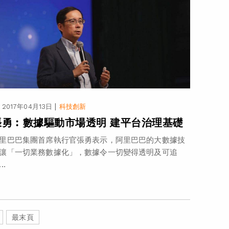
|
2017年04月13日
科技創新
張勇︰數據驅動市場透明 建平台治理基礎
里巴巴集團首席執行官張勇表示，阿里巴巴的大數據技
讓「一切業務數據化」，數據令一切變得透明及可追
..
最末頁