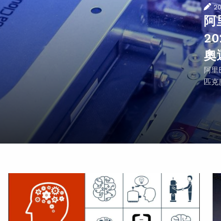
2
阿
2
奧
阿里
匹克