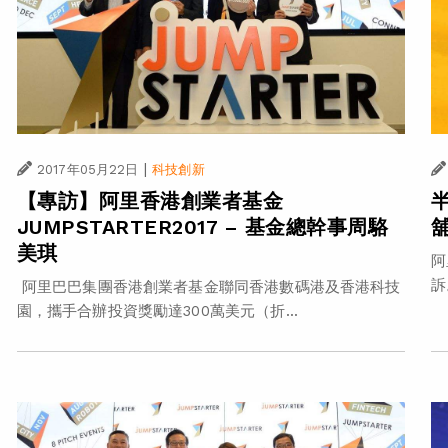
|
2017年05月22日
科技創新
【專訪】阿里香港創業者基金
JUMPSTARTER2017 – 基金總幹事周駱
美琪
阿
訴
阿里巴巴集團香港創業者基金聯同香港數碼港及香港科技
園，攜手合辦投資獎勵達300萬美元（折...