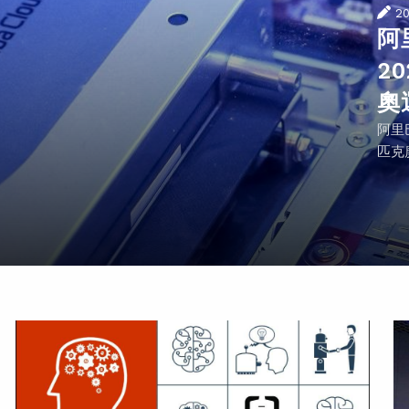
2
阿
2
奧
阿里
匹克