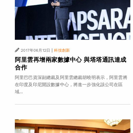
|
2017年06月12日
科技創新
阿里雲再增兩家數據中心 與塔塔通訊達成
合作
阿里巴巴資深副總裁及阿里雲總裁胡曉明表示，阿里雲將
在印度及印尼開設數據中心，將進一步強化該公司在區
域...