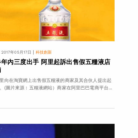
|
2017年05月17日
科技創新
半年內三度出手 阿里起訴出售假五糧液店
舖
里向在淘寶網上出售假五糧液的商家及其合伙人提出起
。(圖片來源︰五糧液網站）商家在阿里巴巴電商平台...