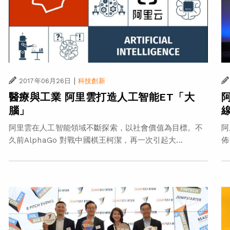
|
2017年06月26日
科技創新
醫療與工業 阿里雲打造人工智能ET「大
阿
腦」
阿里雲在人工智能領域不斷探索，以社會價值為目標。不
阿
久前AlphaGo 對戰中國棋王柯潔，再一次引起大...
佈