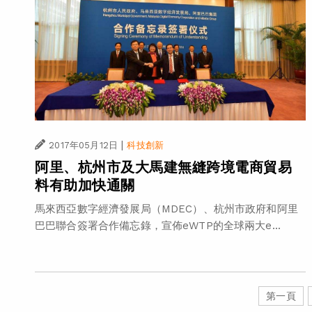
|
2017年05月12日
科技創新
阿里、杭州市及大馬建無縫跨境電商貿易
料有助加快通關
馬來西亞數字經濟發展局（MDEC）、杭州市政府和阿里
巴巴聯合簽署合作備忘錄，宣佈eWTP的全球兩大e...
第一頁