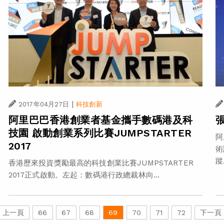
|
2017年04月27日
科技創新
阿里巴巴香港創業者基金攜手數碼港及科
技園 啟動創業系列比賽JUMPSTARTER
阿
2017
術
蹤.
香港歷來投資獎勵最高的科技創業比賽JUMPSTARTER
2017正式啟動。左起：數碼港行政總裁林向...
上一頁
66
67
68
69
70
71
72
下一頁