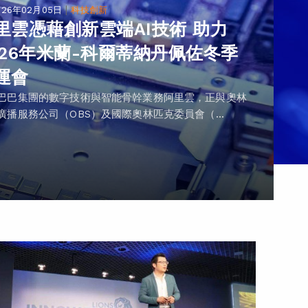
|
026年02月05日
科技創新
里雲憑藉創新雲端AI技術 助力
026年米蘭-科爾蒂納丹佩佐冬季
運會
巴巴集團的數字技術與智能骨幹業務阿里雲，正與奧林
廣播服務公司（OBS）及國際奧林匹克委員會（...