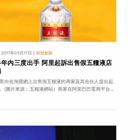
|
2017年05月17日
科技創新
半年內三度出手 阿里起訴出售假五糧液店
舖
里向在淘寶網上出售假五糧液的商家及其合伙人提出起
。(圖片來源︰五糧液網站）商家在阿里巴巴電商平台...