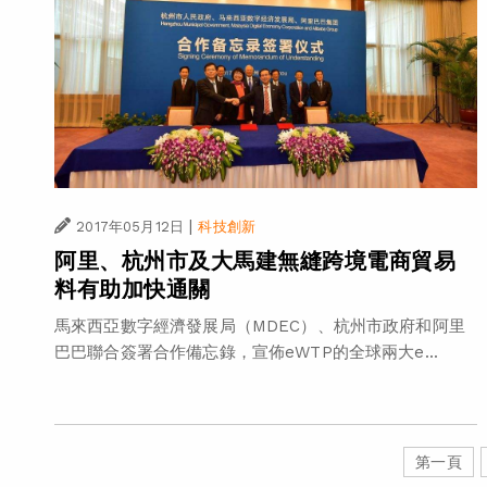
|
2017年05月12日
科技創新
阿里、杭州市及大馬建無縫跨境電商貿易
料有助加快通關
馬來西亞數字經濟發展局（MDEC）、杭州市政府和阿里
巴巴聯合簽署合作備忘錄，宣佈eWTP的全球兩大e...
第一頁