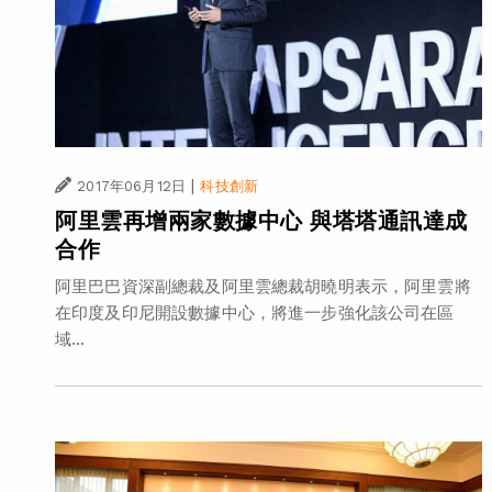
|
2017年06月12日
科技創新
阿里雲再增兩家數據中心 與塔塔通訊達成
合作
阿里巴巴資深副總裁及阿里雲總裁胡曉明表示，阿里雲將
在印度及印尼開設數據中心，將進一步強化該公司在區
域...