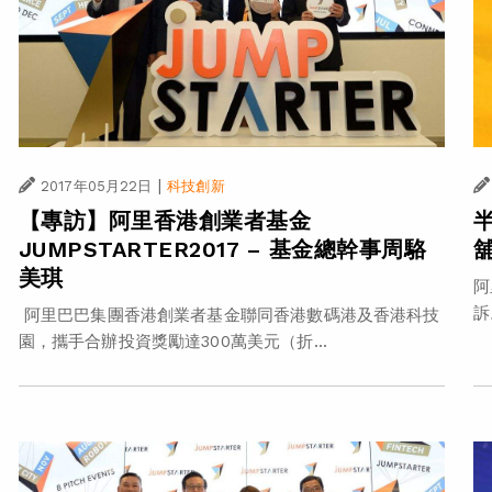
|
2017年05月22日
科技創新
【專訪】阿里香港創業者基金
JUMPSTARTER2017 – 基金總幹事周駱
美琪
阿
訴
阿里巴巴集團香港創業者基金聯同香港數碼港及香港科技
園，攜手合辦投資獎勵達300萬美元（折...