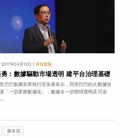
|
2017年04月13日
科技創新
張勇︰數據驅動市場透明 建平台治理基礎
里巴巴集團首席執行官張勇表示，阿里巴巴的大數據技
讓「一切業務數據化」，數據令一切變得透明及可追
..
最末頁