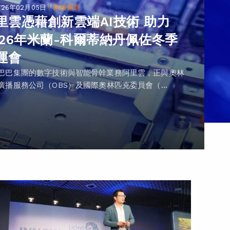
|
026年02月05日
科技創新
里雲憑藉創新雲端AI技術 助力
026年米蘭-科爾蒂納丹佩佐冬季
運會
巴巴集團的數字技術與智能骨幹業務阿里雲，正與奧林
廣播服務公司（OBS）及國際奧林匹克委員會（...