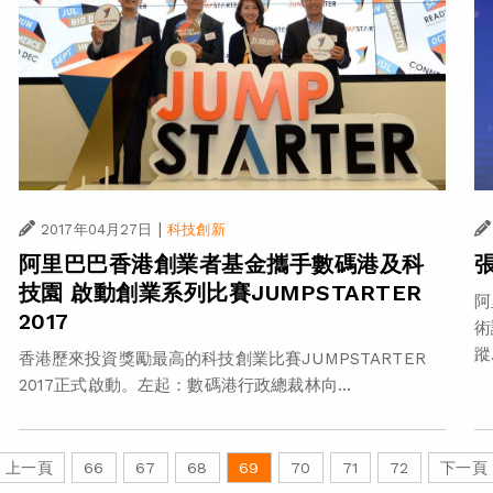
|
2017年04月27日
科技創新
阿里巴巴香港創業者基金攜手數碼港及科
技園 啟動創業系列比賽JUMPSTARTER
阿
2017
術
蹤.
香港歷來投資獎勵最高的科技創業比賽JUMPSTARTER
2017正式啟動。左起：數碼港行政總裁林向...
上一頁
66
67
68
69
70
71
72
下一頁