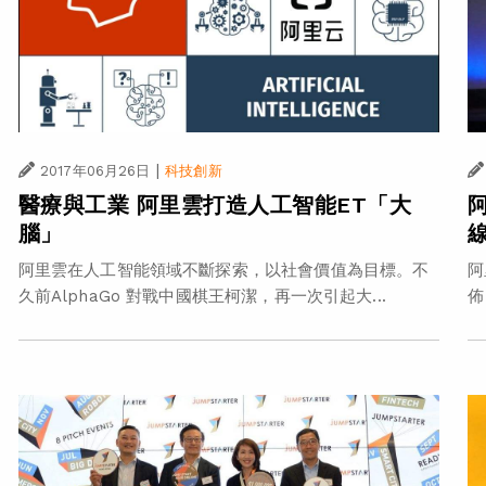
|
2017年06月26日
科技創新
醫療與工業 阿里雲打造人工智能ET「大
阿
腦」
阿里雲在人工智能領域不斷探索，以社會價值為目標。不
阿
久前AlphaGo 對戰中國棋王柯潔，再一次引起大...
佈