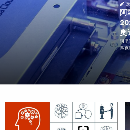
2
阿
2
奧
阿里
匹克