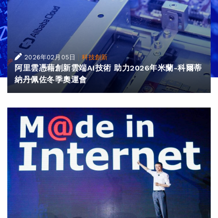
|
2026年02月05日
科技創新
阿里雲憑藉創新雲端AI技術 助力2026年米蘭-科爾蒂
納丹佩佐冬季奧運會