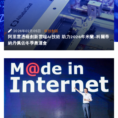
|
2026年02月05日
科技創新
阿里雲憑藉創新雲端AI技術 助力2026年米蘭-科爾蒂
納丹佩佐冬季奧運會