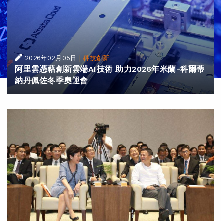
|
2026年02月05日
科技創新
阿里雲憑藉創新雲端AI技術 助力2026年米蘭-科爾蒂
納丹佩佐冬季奧運會