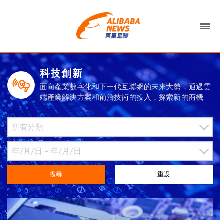
科技創新
面向產業數字化和下一代互聯網的未來大勢，通過雲
端產業解決方案和前沿技術的投入，探索新的商機
搜尋
重設