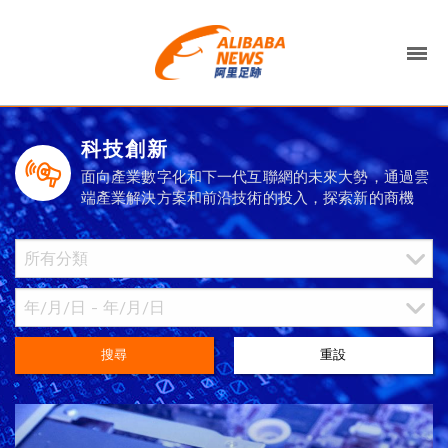
科技創新
面向產業數字化和下一代互聯網的未來大勢，通過雲
端產業解決方案和前沿技術的投入，探索新的商機
搜尋
重設