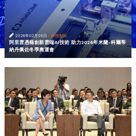
|
2026年02月05日
科技創新
阿里雲憑藉創新雲端AI技術 助力2026年米蘭-科爾蒂
納丹佩佐冬季奧運會