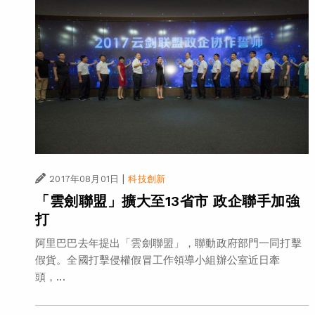
|
2017年08月01日
科技創新
「雲劍聯盟」擴大至13省市 政企聯手加強
打
阿里巴巴去年提出「雲劍聯盟」，聯動政府部門一同打擊
假貨。全國打擊侵權假冒工作領導小組辦公室近日牽
頭，...