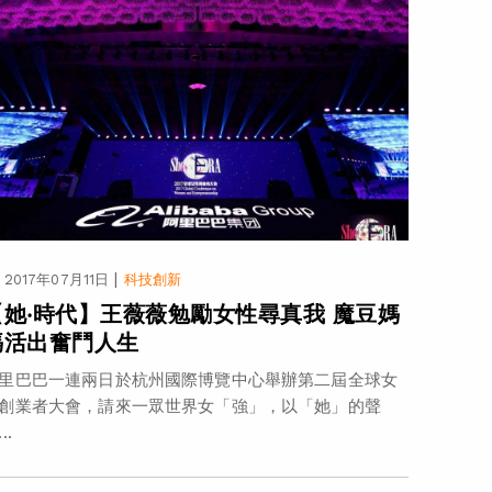
|
2017年07月11日
科技創新
【她‧時代】王薇薇勉勵女性尋真我 魔豆媽
媽活出奮鬥人生
里巴巴一連兩日於杭州國際博覽中心舉辦第二屆全球女
創業者大會，請來一眾世界女「強」，以「她」的聲
..