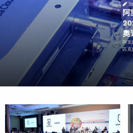
2
阿
2
奧
阿里
匹克