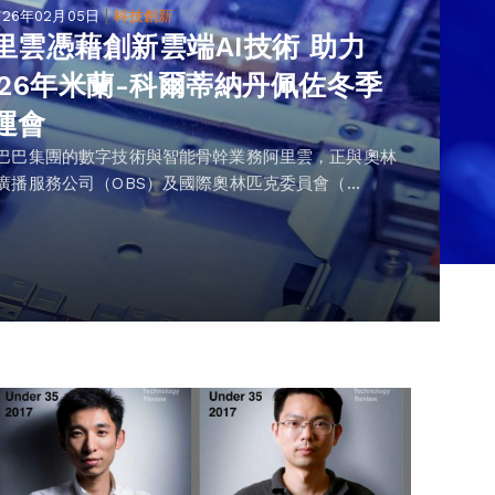
|
026年02月05日
科技創新
里雲憑藉創新雲端AI技術 助力
026年米蘭-科爾蒂納丹佩佐冬季
運會
巴巴集團的數字技術與智能骨幹業務阿里雲，正與奧林
廣播服務公司（OBS）及國際奧林匹克委員會（...