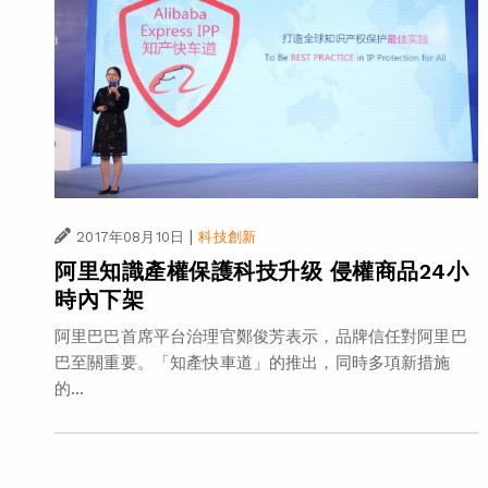
|
2017年08月10日
科技創新
阿里知識產權保護科技升级 侵權商品24小
時內下架
阿里巴巴首席平台治理官鄭俊芳表示，品牌信任對阿里巴
巴至關重要。「知產快車道」的推出，同時多項新措施
的...