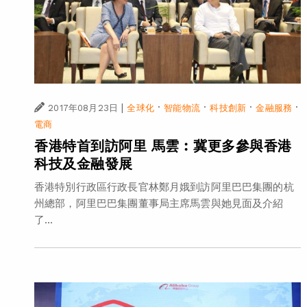
|
·
·
·
·
2017年08月23日
全球化
智能物流
科技創新
金融服務
電商
香港特首到訪阿里 馬雲︰冀更多參與香港
科技及金融發展
香港特別行政區行政長官林鄭月娥到訪阿里巴巴集團的杭
州總部，阿里巴巴集團董事局主席馬雲與她見面及介紹
了...