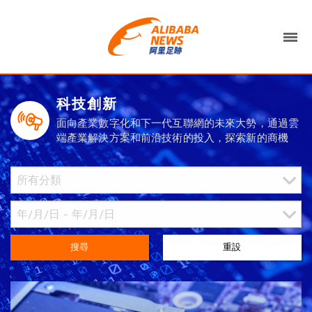
科技創新
面向產業數字化和下一代互聯網的未來大勢，通過雲
端產業解決方案和前沿技術的投入，探索新的商機
搜尋
重設