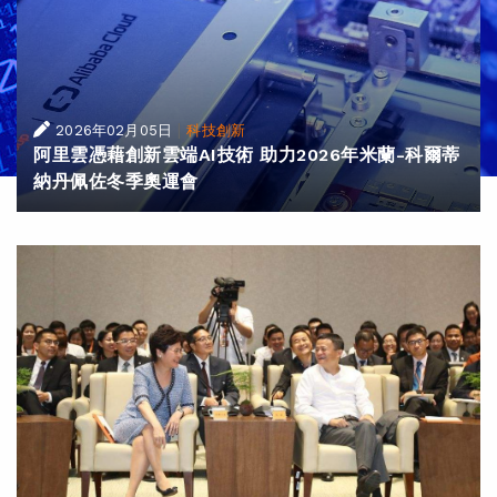
|
2026年02月05日
科技創新
阿里雲憑藉創新雲端AI技術 助力2026年米蘭-科爾蒂
納丹佩佐冬季奧運會