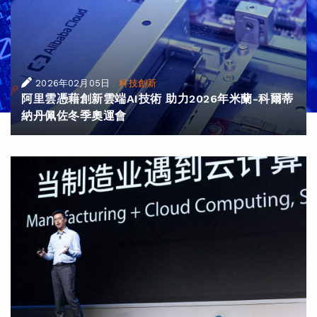
|
2026年02月05日
科技創新
阿里雲憑藉創新雲端AI技術 助力2026年米蘭-科爾蒂
納丹佩佐冬季奧運會