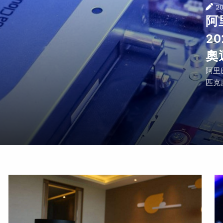
2
阿
2
奧
阿里
匹克