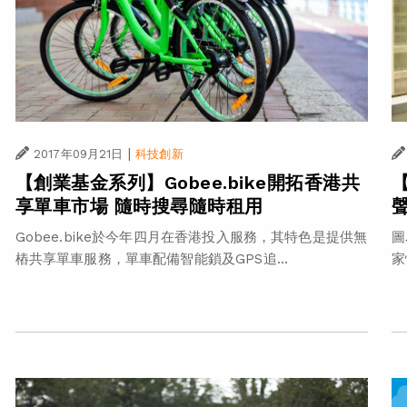
|
2017年09月21日
科技創新
【創業基金系列】Gobee.bike開拓香港共
享單車市場 隨時搜尋隨時租用
Gobee.bike於今年四月在香港投入服務，其特色是提供無
圖
樁共享單車服務，單車配備智能鎖及GPS追...
家