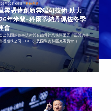
|
026年02月05日
科技創新
里雲憑藉創新雲端AI技術 助力
026年米蘭-科爾蒂納丹佩佐冬季
運會
巴巴集團的數字技術與智能骨幹業務阿里雲，正與奧林
廣播服務公司（OBS）及國際奧林匹克委員會（...