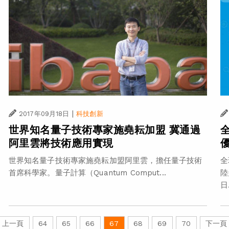
|
2017年09月18日
科技創新
世界知名量子技術專家施堯耘加盟 冀通過
阿里雲將技術應用實現
世界知名量子技術專家施堯耘加盟阿里雲，擔任量子技術
全
首席科學家。量子計算（Quantum Comput...
陸
日.
上一頁
64
65
66
67
68
69
70
下一頁