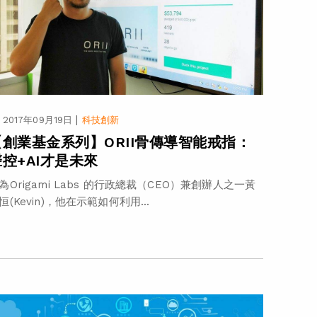
|
2017年09月19日
科技創新
【創業基金系列】ORII骨傳導智能戒指：
聲控+AI才是未來
為Origami Labs 的行政總裁（CEO）兼創辦人之一黃
恒(Kevin)，他在示範如何利用...